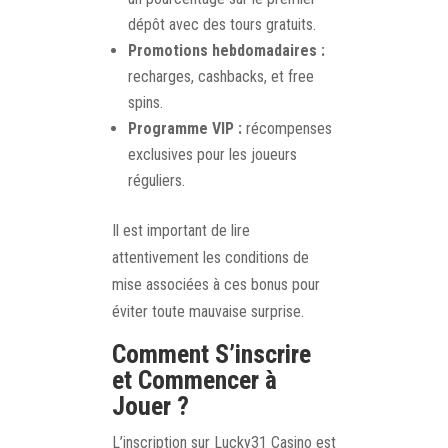
dépôt avec des tours gratuits.
Promotions hebdomadaires :
recharges, cashbacks, et free
spins.
Programme VIP :
récompenses
exclusives pour les joueurs
réguliers.
Il est important de lire
attentivement les conditions de
mise associées à ces bonus pour
éviter toute mauvaise surprise.
Comment S’inscrire
et Commencer à
Jouer ?
L’inscription sur Lucky31 Casino est