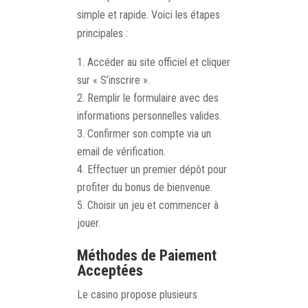
simple et rapide. Voici les étapes
principales :
Accéder au site officiel et cliquer
sur « S’inscrire ».
Remplir le formulaire avec des
informations personnelles valides.
Confirmer son compte via un
email de vérification.
Effectuer un premier dépôt pour
profiter du bonus de bienvenue.
Choisir un jeu et commencer à
jouer.
Méthodes de Paiement
Acceptées
Le casino propose plusieurs