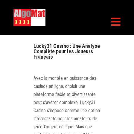

Lucky31 Casino : Une Analyse
Complète pour les Joueurs
Français
Avec la montée en puissance des
casinos en ligne, choisir une
plateforme fiable et divertissante
peut s’avérer complexe. Lucky31
Casino s’impose comme une option
intéressante pour les amateurs de
jeux d’argent en ligne. Mais que