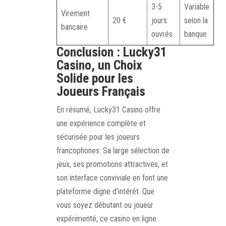
3-5
Variable
Virement
20 €
jours
selon la
bancaire
ouvrés
banque
Conclusion : Lucky31
Casino, un Choix
Solide pour les
Joueurs Français
En résumé, Lucky31 Casino offre
une expérience complète et
sécurisée pour les joueurs
francophones. Sa large sélection de
jeux, ses promotions attractives, et
son interface conviviale en font une
plateforme digne d’intérêt. Que
vous soyez débutant ou joueur
expérimenté, ce casino en ligne