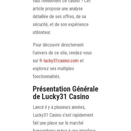
vaut réellement ce casino ? Cet
article propose une analyse
détaillée de ses offres, de sa
sécurité, et de son expérience
utilisateur.
Pour découvrir directement
l’univers de ce site, rendez-vous
sur
fr-lucky31casino.com
et
explorez ses multiples
fonctionnalités.
Présentation Générale
de Lucky31 Casino
Lancé il y a plusieurs années,
Lucky31 Casino s’est rapidement
fait une place sur le marché
francophone grâce à une interface