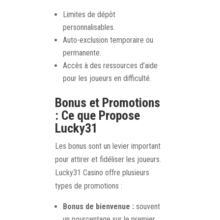
Limites de dépôt
personnalisables.
Auto-exclusion temporaire ou
permanente.
Accès à des ressources d’aide
pour les joueurs en difficulté.
Bonus et Promotions
: Ce que Propose
Lucky31
Les bonus sont un levier important
pour attirer et fidéliser les joueurs.
Lucky31 Casino offre plusieurs
types de promotions :
Bonus de bienvenue :
souvent
un pourcentage sur le premier