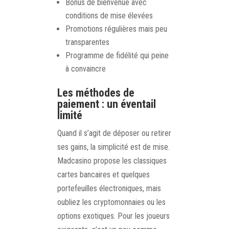
Bonus de bienvenue avec
conditions de mise élevées
Promotions régulières mais peu
transparentes
Programme de fidélité qui peine
à convaincre
Les méthodes de
paiement : un éventail
limité
Quand il s’agit de déposer ou retirer
ses gains, la simplicité est de mise.
Madcasino propose les classiques
cartes bancaires et quelques
portefeuilles électroniques, mais
oubliez les cryptomonnaies ou les
options exotiques. Pour les joueurs