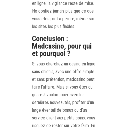
en ligne, la vigilance reste de mise.
Ne confiez jamais plus que ce que
vous êtes prêt à perdre, même sur
les sites les plus fiables.
Conclusion :
Madcasino, pour qui
et pourquoi ?
Si vous cherchez un casino en ligne
sans chichis, avec une offre simple
et sans prétention, madcasino peut
faire l’affaire. Mais si vous êtes du
genre à vouloir jouer avec les
dernières nouveautés, profiter d’un
large éventail de bonus ou d’un
service client aux petits soins, vous
risquez de rester sur votre faim. En