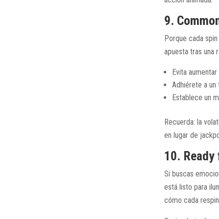
9. Common 
Porque cada spin 
apuesta tras una 
Evita aumentar
Adhiérete a un 
Establece un m
Recuerda: la vola
en lugar de jackp
10. Ready 
Si buscas emocion
está listo para il
cómo cada respin 