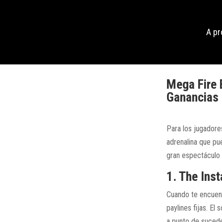
A p
Mega Fire 
Ganancias
Para los jugadore
adrenalina que pue
gran espectáculo s
1. The Ins
Cuando te encuentr
paylines fijas. El
a punto de sucede