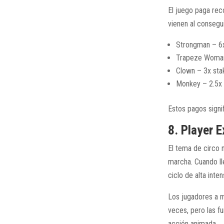
El juego paga re
vienen al consegui
Strongman – 6
Trapeze Woman
Clown – 3x sta
Monkey – 2.5x 
Estos pagos signif
8. Player 
El tema de circo n
marcha. Cuando lle
ciclo de alta inten
Los jugadores a m
veces, pero las f
acción animada.