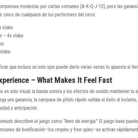
compensas modestas por cartas comunes (A-K-Q-J-10), pero las gananci
r cinco de cualquiera de los performers del circo:
x stake
 – 4x stake
ke
stake
ican que incluso un solo spin puede darte varias veces tu apuesta si tie
Experience – What Makes It Feel Fast
o es solo visual; la banda sonora y los efectos de sonido mantienen tu a
ga una ganancia, la campana de pitido rápido señala el éxito al instante
sidad y anticipación.
enudo describen el juego como “lleno de energía.” El juego base puede
unciones de bonificación—los respins y free spins—se activan rápidamen