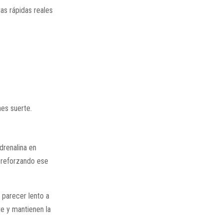
as rápidas reales
nes suerte.
drenalina en
, reforzando ese
 parecer lento a
te y mantienen la