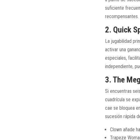
suficiente frecue
recompensantes.
2. Quick S
La jugabilidad pri
activar una ganan
especiales, facil
independiente, pu
3. The Meg
Si encuentras sei
cuadrícula se exp
cae se bloquea en
sucesión rápida d
Clown añade ha
Trapeze Woman 