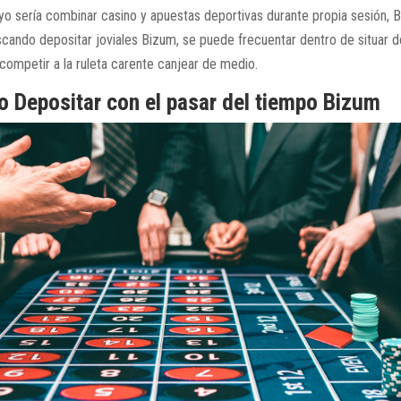
o serí­a combinar casino y apuestas deportivas durante propia sesión, B
cando depositar joviales Bizum, se puede frecuentar dentro de situar de
 competir a la ruleta carente canjear de medio.
 Depositar con el pasar del tiempo Bizum