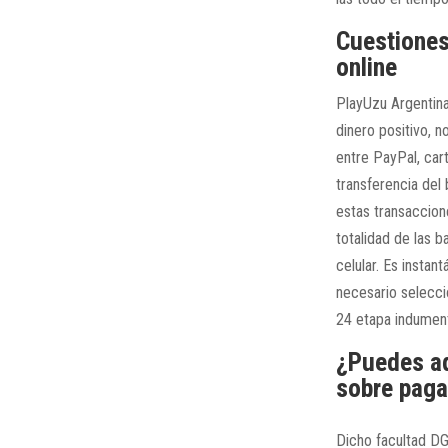
Cuestiones
online
PlayUzu Argentina
dinero positivo, 
entre PayPal, car
transferencia del
estas transaccion
totalidad de las b
celular. Es instan
necesario selecci
24 etapa indument
¿Puedes ad
sobre pag
Dicho facultad DG