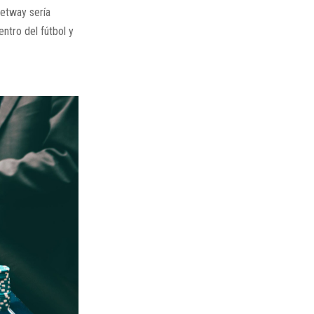
etway serí­a
ntro del fútbol y