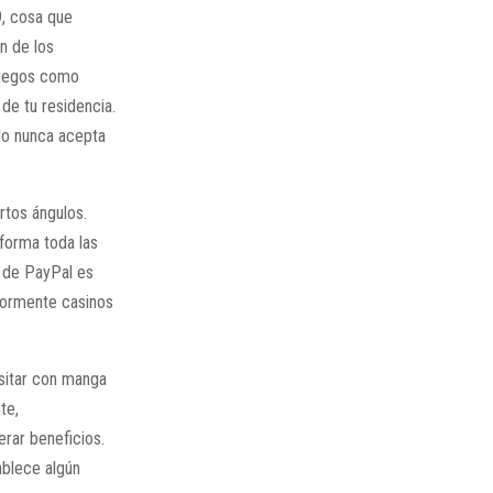
9, cosa que
n de los
juegos como
de tu residencia.
do nunca acepta
rtos ángulos.
forma toda las
o de PayPal es
ayormente casinos
sitar con manga
te,
erar beneficios.
ablece algún