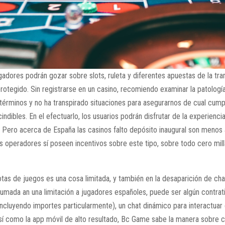
gadores podrán gozar sobre slots, ruleta y diferentes apuestas de la tran
rotegido. Sin registrarse en un casino, recomiendo examinar la patologí­a
, términos y no ha transpirado situaciones para asegurarnos de cual cump
ndibles. En el efectuarlo, los usuarios podrán disfrutar de la experienci
. Pero acerca de España las casinos falto depósito inaugural son menos 
os operadores sí poseen incentivos sobre este tipo, sobre todo cero mil
cotas de juegos es una cosa limitada, y también en la desaparición de ch
umada an una limitación a jugadores españoles, puede ser algún contrat
incluyendo importes particularmente), un chat dinámico para interactuar
sí­ como la app móvil de alto resultado, Bc Game sabe la manera sobre c