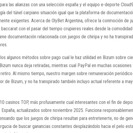
ara las alianzas con una selección españa y el equipo e-deporte Cloud
gí­a del túnel carpiano situación igual que la plataforma de documentació
ente exigentes. Acerca de OlyBet Argentina, ofrece la conmoción de 
 y baccarat con el pasar del tiempo crupieres reales desde la comodidad 
iene documentación relacionada con juegos de chiripa y no ha transpira
res.
a los algunos métodos sobre pago cual le haz utilidad en Bizum sobre cie
 Bizum nunca deja retiradas, mientras cual PayPal en muchas ocasiones 
 retiro. Al mismo tiempo, nuestro margen sobre remuneración periódic
dor de Bizum, y no ha transpirado también incluyo actual referente a m
10 casinos TOP, más profusamente cual interesantes con el fin de depo
e España, actualizados sobre noviembre 2025. Funciona responsablemen
ensando que los juegos de chiripa resultan para entretenerte, no de gen
rgucia de buscar ganancias constantes desplazándolo hacia el pelo est