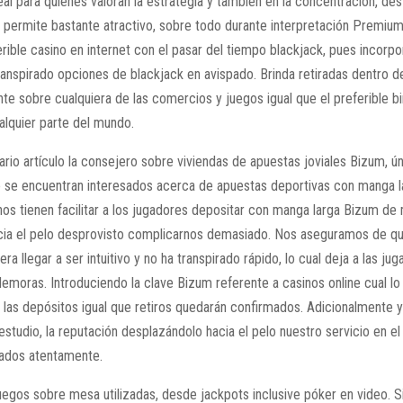
deal para quienes valoran la estrategia y también en la concentración, de
 permite bastante atractivo, sobre todo durante interpretación Premiu
erible casino en internet con el pasar del tiempo blackjack, pues incorp
ranspirado opciones de blackjack en avispado. Brinda retiradas dentro de
nte sobre cualquiera de las comercios y juegos igual que el preferible b
alquier parte del mundo.
rio artículo la consejero sobre viviendas de apuestas joviales Bizum, ú
e se encuentran interesados acerca de apuestas deportivas con manga l
nos tienen facilitar a los jugadores depositar con manga larga Bizum de 
cia el pelo desprovisto complicarnos demasiado. Nos aseguramos de qu
ra llegar a ser intuitivo y no ha transpirado rápido, lo cual deja a las 
 demoras. Introduciendo la clave Bizum referente a casinos online cual 
o las depósitos igual que retiros quedarán confirmados. Adicionalmente y
studio, la reputación desplazándolo hacia el pelo nuestro servicio en e
rados atentamente.
uegos sobre mesa utilizadas, desde jackpots inclusive póker en video. Si