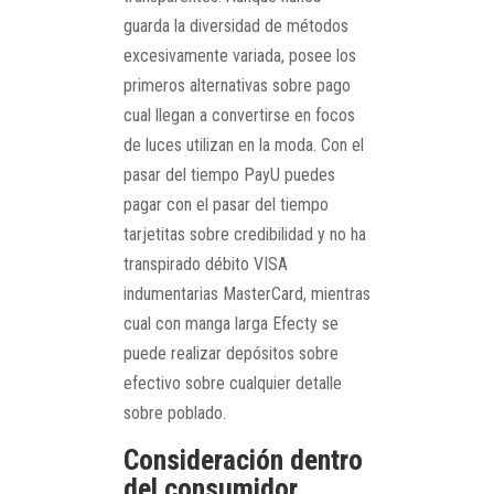
guarda la diversidad de métodos
excesivamente variada, posee los
primeros alternativas sobre pago
cual llegan a convertirse en focos
de luces utilizan en la moda. Con el
pasar del tiempo PayU puedes
pagar con el pasar del tiempo
tarjetitas sobre credibilidad y no ha
transpirado débito VISA
indumentarias MasterCard, mientras
cual con manga larga Efecty se
puede realizar depósitos sobre
efectivo sobre cualquier detalle
sobre poblado.
Consideración dentro
del consumidor