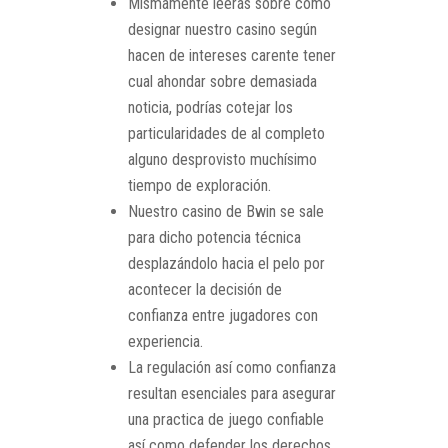
Mismamente leerás sobre como
designar nuestro casino según
hacen de intereses carente tener
cual ahondar sobre demasiada
noticia, podrías cotejar los
particularidades de al completo
alguno desprovisto muchísimo
tiempo de exploración.
Nuestro casino de Bwin se sale
para dicho potencia técnica
desplazándolo hacia el pelo por
acontecer la decisión de
confianza entre jugadores con
experiencia.
La regulación así­ como confianza
resultan esenciales para asegurar
una practica de juego confiable
así­ como defender los derechos