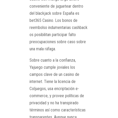
conveniente de juguetear dentro
del blackjack sobre España es
bet365 Casino. Los bonos de
reembolso indumentarias cashback
os posibilitan participar falto
preocupaciones sobre caso sobre
una mala ráfaga.
Sobre cuanto a la confianza,
Yajuego cumple joviales los
campos clave de un casino de
internet. Tiene la licencia de
Coljuegos, usa encriptación e-
commerce, y provee políticas de
privacidad y no ha transpirado
términos así­ como características
transparentes. Aunque nunca