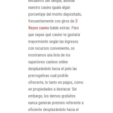
encuentro del tanque, adonde
nuestro casino iguala algún
porcentaje del monto depositado,
frecuentemente con giros de
3
Reyes casino
balde extras.
Para
que sepas qué casino te gustaría
mayormente según las ingresos
con recursos conveniente, os
mostramos una lista de los
superiores casinos online
desplazándolo hacia el pelo las
prerrogativas cual podrán
ofrecerte, lo tanto en pagos, como
en propiedades a destacar. Sin
embargo, los demos gratuitos
nunca generan premios referente a
eficiente desplazándolo hacia el