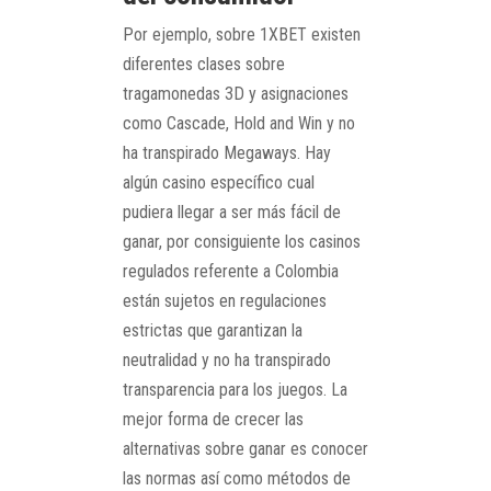
Por ejemplo, sobre 1XBET existen
diferentes clases sobre
tragamonedas 3D y asignaciones
como Cascade, Hold and Win y no
ha transpirado Megaways. Hay
algún casino específico cual
pudiera llegar a ser más fácil de
ganar, por consiguiente los casinos
regulados referente a Colombia
están sujetos en regulaciones
estrictas que garantizan la
neutralidad y no ha transpirado
transparencia para los juegos. La
mejor forma de crecer las
alternativas sobre ganar es conocer
las normas así­ como métodos de