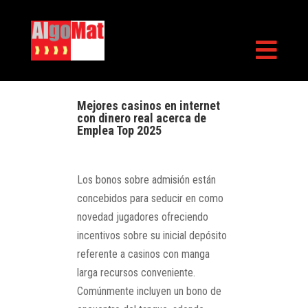

Mejores casinos en internet
con dinero real acerca de
Emplea Top 2025
Los bonos sobre admisión están
concebidos para seducir en como
novedad jugadores ofreciendo
incentivos sobre su inicial depósito
referente a casinos con manga
larga recursos conveniente.
Comúnmente incluyen un bono de