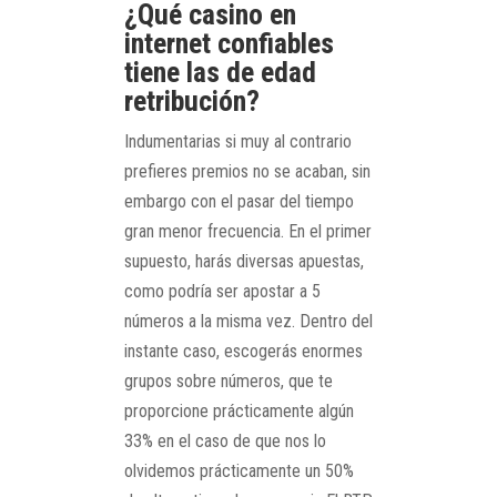
¿Qué casino en
internet confiables
tiene las de edad
retribución?
Indumentarias si muy al contrario
prefieres premios no se acaban, sin
embargo con el pasar del tiempo
gran menor frecuencia. En el primer
supuesto, harás diversas apuestas,
como podrí­a ser apostar a 5
números a la misma vez. Dentro del
instante caso, escogerás enormes
grupos sobre números, que te
proporcione prácticamente algún
33% en el caso de que nos lo
olvidemos prácticamente un 50%