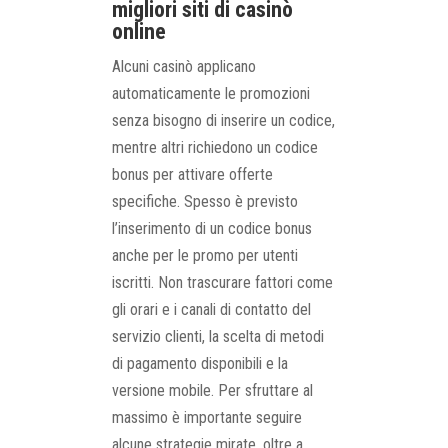
migliori siti di casinò
online
Alcuni casinò applicano
automaticamente le promozioni
senza bisogno di inserire un codice,
mentre altri richiedono un codice
bonus per attivare offerte
specifiche. Spesso è previsto
l’inserimento di un codice bonus
anche per le promo per utenti
iscritti. Non trascurare fattori come
gli orari e i canali di contatto del
servizio clienti, la scelta di metodi
di pagamento disponibili e la
versione mobile. Per sfruttare al
massimo è importante seguire
alcune strategie mirate, oltre a