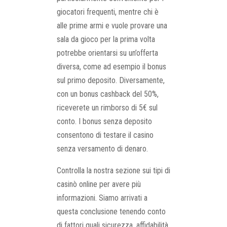
giocatori frequenti, mentre chi è
alle prime armi e vuole provare una
sala da gioco per la prima volta
potrebbe orientarsi su un’offerta
diversa, come ad esempio il bonus
sul primo deposito. Diversamente,
con un bonus cashback del 50%,
riceverete un rimborso di 5€ sul
conto. I bonus senza deposito
consentono di testare il casino
senza versamento di denaro.
Controlla la nostra sezione sui tipi di
casinò online per avere più
informazioni. Siamo arrivati a
questa conclusione tenendo conto
di fattori quali sicurezza, affidabilità,