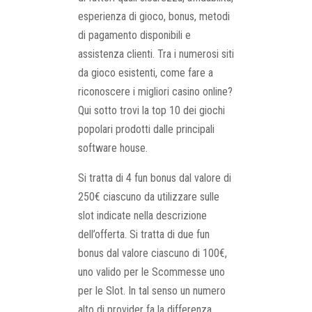
esperienza di gioco, bonus, metodi
di pagamento disponibili e
assistenza clienti. Tra i numerosi siti
da gioco esistenti, come fare a
riconoscere i migliori casino online?
Qui sotto trovi la top 10 dei giochi
popolari prodotti dalle principali
software house.
Si tratta di 4 fun bonus dal valore di
250€ ciascuno da utilizzare sulle
slot indicate nella descrizione
dell’offerta. Si tratta di due fun
bonus dal valore ciascuno di 100€,
uno valido per le Scommesse uno
per le Slot. In tal senso un numero
alto di provider fa la differenza,