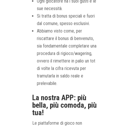
Ogni giocatore ha i suoi gusti e le
sue necessità.
Si tratta di bonus speciali e fuori
dal comune, spesso esclusivi.
Abbiamo visto come, per
riscattare il bonus di benvenuto,
sia fondamentale completare una
procedura di rigioco/wagering,
ovvero il rimettere in palio un tot
di volte la cifra ricevuta per
tramutarla in saldo reale e
prelevabile.
La nostra APP: più
bella, più comoda, più
tua!
Le piattaforme di gioco non