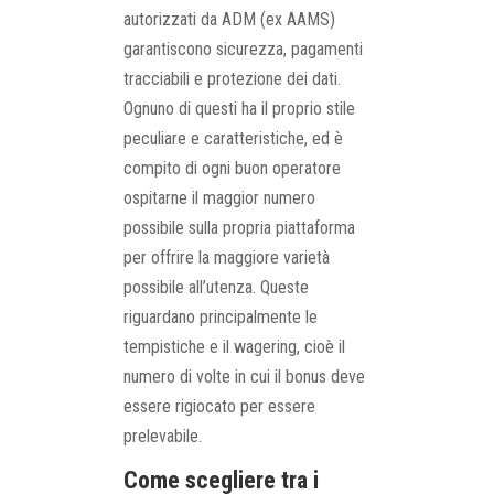
autorizzati da ADM (ex AAMS)
garantiscono sicurezza, pagamenti
tracciabili e protezione dei dati.
Ognuno di questi ha il proprio stile
peculiare e caratteristiche, ed è
compito di ogni buon operatore
ospitarne il maggior numero
possibile sulla propria piattaforma
per offrire la maggiore varietà
possibile all’utenza. Queste
riguardano principalmente le
tempistiche e il wagering, cioè il
numero di volte in cui il bonus deve
essere rigiocato per essere
prelevabile.
Come scegliere tra i