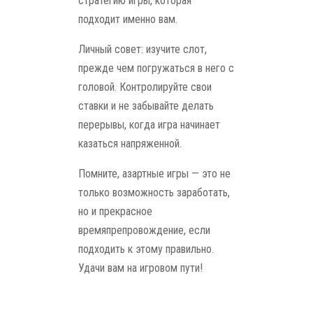
стратегию игры, которая
подходит именно вам.
Личный совет: изучите слот,
прежде чем погружаться в него с
головой. Контролируйте свои
ставки и не забывайте делать
перерывы, когда игра начинает
казаться напряженной.
Помните, азартные игры — это не
только возможность заработать,
но и прекрасное
времяпрепровождение, если
подходить к этому правильно.
Удачи вам на игровом пути!