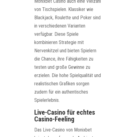
Monixbet Casino auch eine Vielzahl
von Tischspielen. Klassiker wie
Blackjack, Roulette und Poker sind
in verschiedenen Varianten
verfügbar. Diese Spiele
kombinieren Strategie mit
Nervenkitzel und bieten Spielern
die Chance, ihre Fähigkeiten zu
testen und große Gewinne zu
erzielen. Die hohe Spielqualität und
realistischen Grafiken sorgen
zudem für ein authentisches
Spielerlebnis.
Live-Casino für echtes
Casino-Feeling
Das Live-Casino von Monixbet