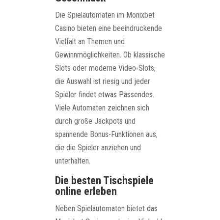
Die Spielautomaten im Monixbet
Casino bieten eine beeindruckende
Vielfalt an Themen und
Gewinnmöglichkeiten. Ob klassische
Slots oder moderne Video-Slots,
die Auswahl ist riesig und jeder
Spieler findet etwas Passendes.
Viele Automaten zeichnen sich
durch große Jackpots und
spannende Bonus-Funktionen aus,
die die Spieler anziehen und
unterhalten.
Die besten Tischspiele
online erleben
Neben Spielautomaten bietet das