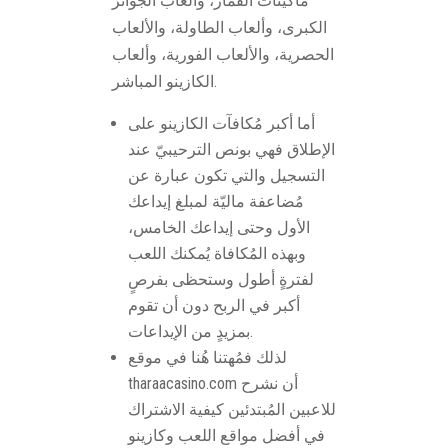
ماكينات القمار، وألعاب الجوائز
الكبرى، وألعاب الطاولة، والألعاب
الحصرية، والألعاب الفورية، وألعاب
الكازينو المباشر.
أما أكبر مُكافآت الكازينو على
الإطلاق فهي بونص الترحيبيّ عند
التسجيل والتي تكون عبارة عن
مُضاعفة ماليّة لمبلغ إيداعك
الأول وحتى إيداعك الخامس،
وبهذه المُكافاة يُمكنك اللعب
لفترةٍ أطول وستحظى بفرصٍ
أكبر في الربح دون أن تقوم
بمزيدٍ من الإيداعات.
لذلك فمُهتنا هُنا في موقع
tharaacasino.com أن نشرح
للاعبين المُبتدئين كيفية الاشتراك
في أفضل مواقع اللعب وكازينو