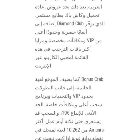
العربية. بعد ذلك تجد عروض إعادة
تحميل وكاش باك بطابع مستمر،
إضافة إلى Diamond Club الذي يوفّر
ألعابًا حصرية وحدودًا أعلى
ومكافآت مخصصة ومزايا VIP. من
أكبر باقات الترحيب في هذه
القائمة لمحبي الكازينو عبر
الإنترنت
كما يضيف الموقع لعبة Bonus Crab
الجانبية، إلى جانب البطولات
والتحديات وبرنامج VIP بحدود
سحب أعلى ومكافآت خاصة. الحد
الأدنى للإيداع €10، والسحب قد
يستغرق حتى ثلاثة أيام عمل. أكثر
من 10,262 لعبة تمنحك في Amunra
نقطة بداية قوية إذا كنت تبحث عن