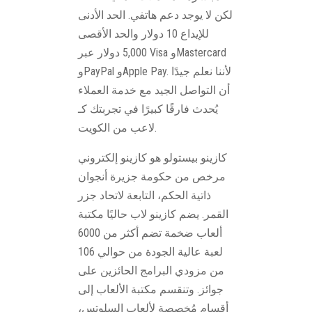
لكن لا يوجد دعم هاتفي. الحد الأدنى
للإيداع 10 دولار والحد الأقصى
5,000 دولار عبر Visa وMastercard
وPayPal وApple Pay. لأننا نعلم جيدًا
أن التواصل الجيد مع خدمة العملاء
يُحدث فارقًا كبيرًا في تجربتك كـ
لاعب من الكويت.
كازينو بيستولو هو كازينو إلكتروني
مرخص من حكومة جزيرة أنجوان
ذاتية الحكم، التابعة لاتحاد جزر
القمر. يضم كازينو لاب حاليًا مكتبة
ألعاب ضخمة تضم أكثر من 6000
لعبة عالية الجودة من حوالي 106
من مزودي البرامج الحائزين على
جوائز. وتنقسم مكتبة الألعاب إلى
أقسام مُخصصة لألعاب السلوتس،