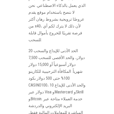
الذي يعمل بالذكاء الاصطناعي. نحن
لا ننصح باستخدام موقع يقدم
عروضًا ترويجية بشروط رهان أكثر
من x40، لأن ذلك لا يترك لكم أي
فرصة تقريبًا للخروج بأموال قابلة
للسحب.
الحد الأدنى للإيداع والسحب 20
دولار، والحد الأقصى للسحب 7,500
دولار أسبوعياً أو 15,000 دولار
شهرياً. المكافأة الترحيبية للكازينو
100% حتى 500 دولار بكود
CASINO100، والحد الأدنى للإيداع 10
دولار عبر Visa وMastercard وSkrill
وBitcoin. خدمة العملاء متاحة عبر
البريد الإلكتروني والدردشة
المباشرة للمعاملات المالية فقط،