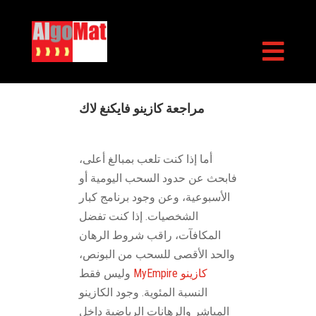

مراجعة كازينو فايكنغ لاك
أما إذا كنت تلعب بمبالغ أعلى،
فابحث عن حدود السحب اليومية أو
الأسبوعية، وعن وجود برنامج كبار
الشخصيات. إذا كنت تفضل
المكافآت، راقب شروط الرهان
والحد الأقصى للسحب من البونص،
MyEmpire كازينو
وليس فقط
النسبة المئوية. وجود الكازينو
المباشر والرهانات الرياضية داخل