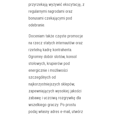
przyrzekają wyżywić ekscytację, z
regularnymi nagrodami oraz
bonusami czekającymi pod
odebranie.
Doceniam także częste promocje
na rzecz stałych internautów oraz
rzetelną kadrę kontrahenta.
Ogromny dobór slotów, konsol
stołowych, krupierów pod
energicznie i możliwości
szczególnych od
najkorzystniejszych sklepów,
zapewniających wysokiej jakości
zabawę i uczciwą rozgrywkę dla
wszelkiego graczy. Po prostu
podaj własny adres e-mail, utwórz