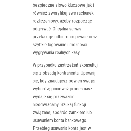
bezpieczne słowo kluczowe jak i
również zweryfikuj swe rachunek
rozliczeniowy, ażeby rozpocząć
odgrywać. Oficjalna serwis
przekazuje odbiorcom pewne oraz
szybkie logowanie i możności
wygrywania realnych kasy.
W przypadku zastrzeżeń skonsultuj
się z obsadą kontrahenta. Upewnij
się, hdy znajdujesz pewien swojej
wyborów, ponieważ proces nasz
wydaje się przeważnie
nieodwracalny. Szukaj funkcji
związanej spośród zamkiem lub
usuwaniem konta bankowego.
Przebieg usuwania konta jest w