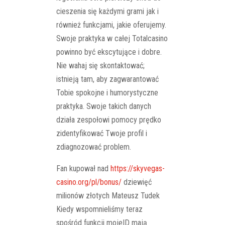
cieszenia się każdymi grami jak i
również funkcjami, jakie oferujemy.
Swoje praktyka w całej Totalcasino
powinno być ekscytujące i dobre.
Nie wahaj się skontaktować;
istnieją tam, aby zagwarantować
Tobie spokojne i humorystyczne
praktyka. Swoje takich danych
działa zespołowi pomocy prędko
zidentyfikować Twoje profil i
zdiagnozować problem.
Fan kupował nad
https://skyvegas-
casino.org/pl/bonus/
dziewięć
milionów złotych Mateusz Tudek
Kiedy wspomnieliśmy teraz
spośród funkcji mojeID mają