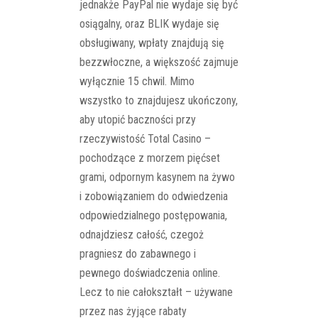
jednakże PayPal nie wydaje się być
osiągalny, oraz BLIK wydaje się
obsługiwany, wpłaty znajdują się
bezzwłoczne, a większość zajmuje
wyłącznie 15 chwil. Mimo
wszystko to znajdujesz ukończony,
aby utopić baczności przy
rzeczywistość Total Casino –
pochodzące z morzem pięćset
grami, odpornym kasynem na żywo
i zobowiązaniem do odwiedzenia
odpowiedzialnego postępowania,
odnajdziesz całość, czegoż
pragniesz do zabawnego i
pewnego doświadczenia online.
Lecz to nie całokształt – używane
przez nas żyjące rabaty