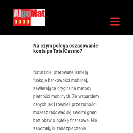

Na czym polega oszacowanie
konta po TotalCasino?
Naturalnie, pferowane istnieją
funkcje bankowości mobilnej,
zawierające oryginalne metody
płatności mobilnych. Ze wsparciem
danych jak i również przezorności
możesz radować się swoimi grami
bez obaw o opiekę finansowe. Nie
zapomnij, iż zabezpieczenie