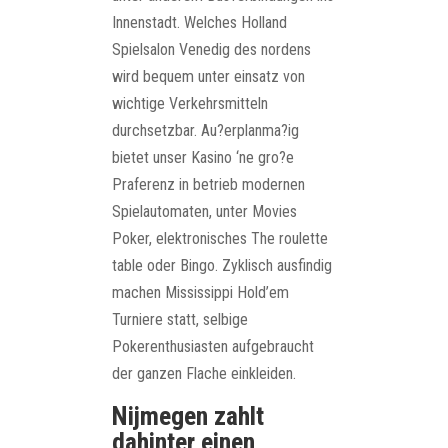
Innenstadt. Welches Holland
Spielsalon Venedig des nordens
wird bequem unter einsatz von
wichtige Verkehrsmitteln
durchsetzbar. Au?erplanma?ig
bietet unser Kasino ‘ne gro?e
Praferenz in betrieb modernen
Spielautomaten, unter Movies
Poker, elektronisches The roulette
table oder Bingo. Zyklisch ausfindig
machen Mississippi Hold’em
Turniere statt, selbige
Pokerenthusiasten aufgebraucht
der ganzen Flache einkleiden.
Nijmegen zahlt
dahinter einen