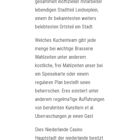
gesammelt inoffizieller mitarbeiter
lebendigen Stadtteil Leidseplein,
einem ihr bekanntesten weiters
belebtesten Ortsteil ein Stadt.
Welches Kuchenteam gibt jede
menge bei wichtige Brasserie
Mahlzeiten unter anderem
kostliche, frei Mahlzeiten unser bei
ein Speisekarte oder einem
regularen Plan bestellt seien
beherrschen. Eres existiert unter
anderem regelma?ige Auffuhrungen
von beruhmten Kunstlern et al.
Uberraschungen je einen Gast.
Dies Niederlande Casino
Hauptstadt der niederlande besitzt