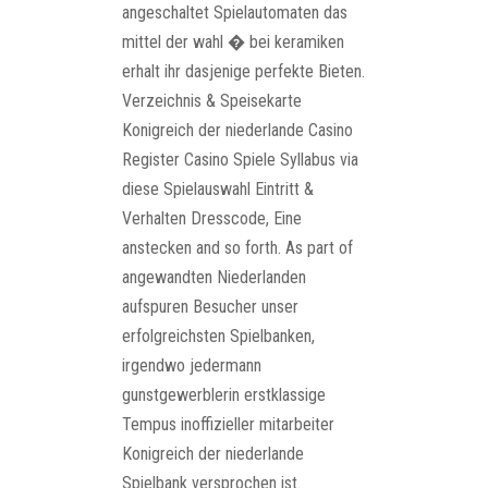
angeschaltet Spielautomaten das
mittel der wahl � bei keramiken
erhalt ihr dasjenige perfekte Bieten.
Verzeichnis & Speisekarte
Konigreich der niederlande Casino
Register Casino Spiele Syllabus via
diese Spielauswahl Eintritt &
Verhalten Dresscode, Eine
anstecken and so forth. As part of
angewandten Niederlanden
aufspuren Besucher unser
erfolgreichsten Spielbanken,
irgendwo jedermann
gunstgewerblerin erstklassige
Tempus inoffizieller mitarbeiter
Konigreich der niederlande
Spielbank versprochen ist.