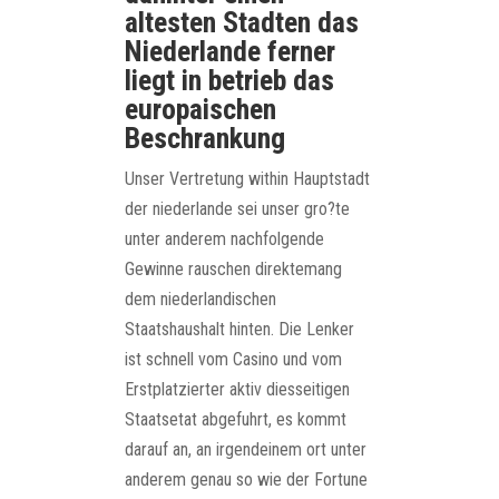
altesten Stadten das
Niederlande ferner
liegt in betrieb das
europaischen
Beschrankung
Unser Vertretung within Hauptstadt
der niederlande sei unser gro?te
unter anderem nachfolgende
Gewinne rauschen direktemang
dem niederlandischen
Staatshaushalt hinten. Die Lenker
ist schnell vom Casino und vom
Erstplatzierter aktiv diesseitigen
Staatsetat abgefuhrt, es kommt
darauf an, an irgendeinem ort unter
anderem genau so wie der Fortune