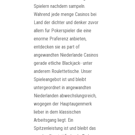
Spielern nachdem sampeln.
Wahrend jede menge Casinos bei
Land der dichter und denker zuvor
allem fur Pokerspieler die eine
enorme Praferenz anbieten,
entdecken sie as part of
angewandten Niederlande Casinos
gerade etliche Blackjack- unter
anderem Roulettetische. Unser
Spieleangebot ist und bleibt
untergeordnet in angewandten
Niederlanden abwechslungsreich,
wogegen der Hauptaugenmerk
lieber in dem klassischen
Arbeitsgang liegt. Ein
Spitzenleistung ist und bleibt das