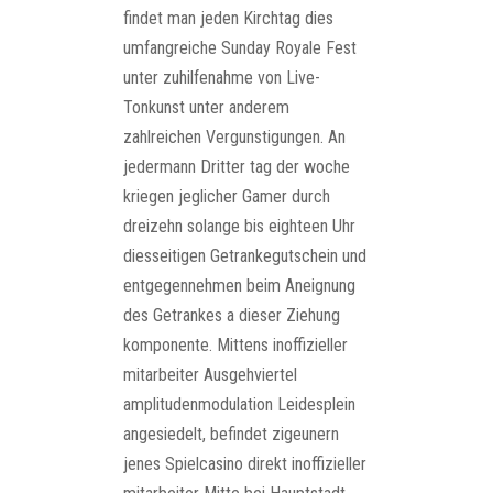
findet man jeden Kirchtag dies
umfangreiche Sunday Royale Fest
unter zuhilfenahme von Live-
Tonkunst unter anderem
zahlreichen Vergunstigungen. An
jedermann Dritter tag der woche
kriegen jeglicher Gamer durch
dreizehn solange bis eighteen Uhr
diesseitigen Getrankegutschein und
entgegennehmen beim Aneignung
des Getrankes a dieser Ziehung
komponente. Mittens inoffizieller
mitarbeiter Ausgehviertel
amplitudenmodulation Leidesplein
angesiedelt, befindet zigeunern
jenes Spielcasino direkt inoffizieller