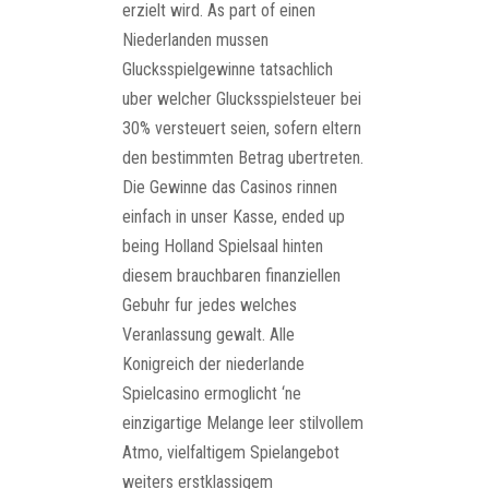
erzielt wird. As part of einen
Niederlanden mussen
Glucksspielgewinne tatsachlich
uber welcher Glucksspielsteuer bei
30% versteuert seien, sofern eltern
den bestimmten Betrag ubertreten.
Die Gewinne das Casinos rinnen
einfach in unser Kasse, ended up
being Holland Spielsaal hinten
diesem brauchbaren finanziellen
Gebuhr fur jedes welches
Veranlassung gewalt. Alle
Konigreich der niederlande
Spielcasino ermoglicht ‘ne
einzigartige Melange leer stilvollem
Atmo, vielfaltigem Spielangebot
weiters erstklassigem