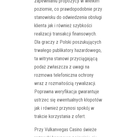
zapewnianiu propozycji w wielkim
poziomie, co prawdopodobnie przy
stanowisku do odwiedzenia obsługi
klienta jak i również szybkości
realizacji transakcji finansowych.
Dla graczy z Polski poszukujących
trwałego publikatory hazardowego,
ta witryna stanowi przyciągającą
podaż zwłaszcza z uwagi na
rozmowa telefoniczna ochrony
wraz z rozmaitością rywalizacji.
Poprawna weryfikacja gwarantuje
ustrzec się ewentualnych kłopotów
jak i również przynosi spokój w
trakcie korzystania z ofert.
Przy Vulkanvegas Casino świeże