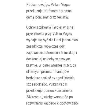
Podsumowując, Vulkan Vegas
przekazuje tej fanom ogromną
gamę bonusów oraz reklamy.
Ochrona zdrowia Twojej własnej
prywatności przy Vulkan Vegas
wydaje się być dla ludzi jednakowo
zasadnicza, wówczas gdy
zapewnienie chronienia transakcji i
doskonałej uciechy w naszym
kasynie. W całej własnej instytucji
elitarnych premier i turniejów
będziesz szukać czegoś istotnie
szczególnego. Vulkan vegas
przekazuje pomoc konsumenta
24/szóstej, ażeby wspomóc po
rozwikłaniu każdego kłopotów albo