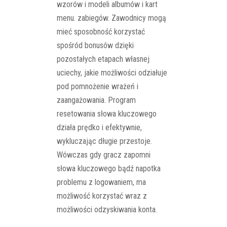
wzorów i modeli albumów i kart
menu. zabiegów. Zawodnicy mogą
mieć sposobność korzystać
spośród bonusów dzięki
pozostałych etapach własnej
uciechy, jakie możliwości odziałuje
pod pomnożenie wrażeń i
zaangażowania. Program
resetowania słowa kluczowego
działa prędko i efektywnie,
wykluczając długie przestoje.
Wówczas gdy gracz zapomni
słowa kluczowego bądź napotka
problemu z logowaniem, ma
możliwość korzystać wraz z
możliwości odzyskiwania konta.