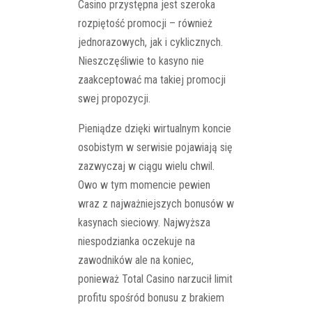
Casino przystępna jest szeroka
rozpiętość promocji – również
jednorazowych, jak i cyklicznych.
Nieszczęśliwie to kasyno nie
zaakceptować ma takiej promocji
swej propozycji.
Pieniądze dzięki wirtualnym koncie
osobistym w serwisie pojawiają się
zazwyczaj w ciągu wielu chwil.
Owo w tym momencie pewien
wraz z najważniejszych bonusów w
kasynach sieciowy. Najwyższa
niespodzianka oczekuje na
zawodników ale na koniec,
ponieważ Total Casino narzucił limit
profitu spośród bonusu z brakiem