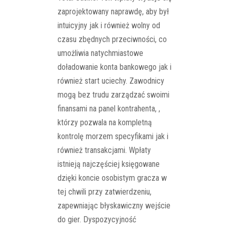
zaprojektowany naprawdę, aby był
intuicyjny jak i również wolny od
czasu zbędnych przeciwności, co
umożliwia natychmiastowe
doładowanie konta bankowego jak i
również start uciechy. Zawodnicy
mogą bez trudu zarządzać swoimi
finansami na panel kontrahenta, ,
którzy pozwala na kompletną
kontrolę morzem specyfikami jak i
również transakcjami. Wpłaty
istnieją najczęściej księgowane
dzięki koncie osobistym gracza w
tej chwili przy zatwierdzeniu,
zapewniając błyskawiczny wejście
do gier. Dyspozycyjność