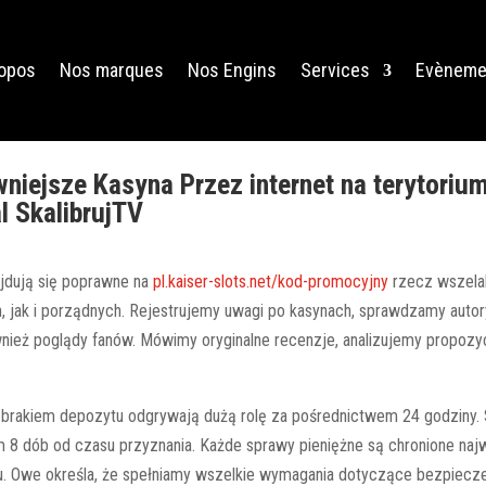
ropos
Nos marques
Nos Engins
Services
Evèneme
niejsze Kasyna Przez internet na terytorium
l SkalibrujTV
ajdują się poprawne na
pl.kaiser-slots.net/kod-promocyjny
rzecz wszelak
 jak i porządnych. Rejestrujemy uwagi po kasynach, sprawdzamy autory
ównież poglądy fanów. Mówimy oryginalne recenzje, analizujemy propoz
brakiem depozytu odgrywają dużą rolę za pośrednictwem 24 godziny. 
 8 dób od czasu przyznania. Każde sprawy pieniężne są chronione na
. Owe określa, że spełniamy wszelkie wymagania dotyczące bezpiecz