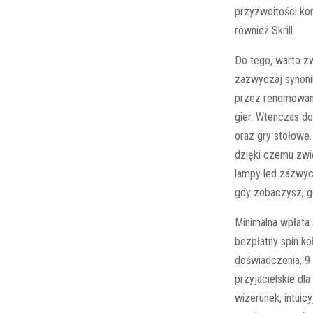
przyzwoitości kom
również Skrill.
Do tego, warto z
zazwyczaj synonim
przez renomowane 
gier. Wtenczas d
oraz gry stołowe
dzięki czemu zwi
lampy led zazwycz
gdy zobaczysz, g
Minimalna wpłata 
bezpłatny spin k
doświadczenia, 9 
przyjacielskie dl
wizerunek, intuic