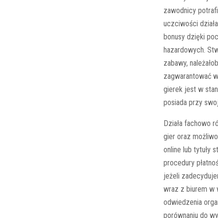
zawodnicy potrafi
uczciwości działa
bonusy dzięki po
hazardowych. Stw
zabawy, należałob
zagwarantować w 
gierek jest w sta
posiada przy swoj
Działa fachowo ró
gier oraz możliwo
online lub tytuły
procedury płatnoś
jeżeli zadecyduje
wraz z biurem w w
odwiedzenia orga
porównaniu do wyb