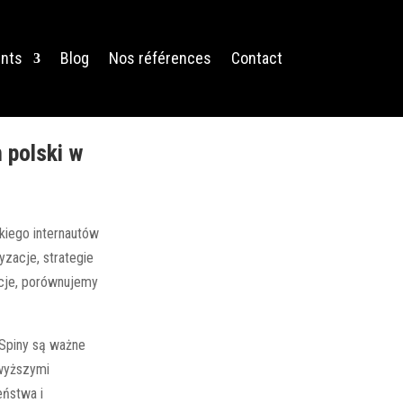
nts
Blog
Nos références
Contact
 polski w
iego internautów
zacje, strategie
ycje, porównujemy
Spiny są ważne
jwyższymi
eństwa i