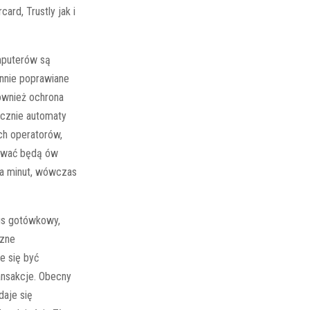
rd, Trustly jak i
mputerów są
ennie poprawiane
ównież ochrona
ącznie automaty
ch operatorów,
tować będą ów
ka minut, wówczas
nus gotówkowy,
czne
e się być
ansakcje. Obecny
daje się