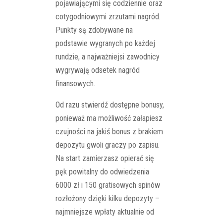
pojawiającymi się codziennie oraz
cotygodniowymi zrzutami nagród.
Punkty są zdobywane na
podstawie wygranych po każdej
rundzie, a najważniejsi zawodnicy
wygrywają odsetek nagród
finansowych.
Od razu stwierdź dostępne bonusy,
ponieważ ma możliwość załapiesz
czujności na jakiś bonus z brakiem
depozytu gwoli graczy po zapisu.
Na start zamierzasz opierać się
pęk powitalny do odwiedzenia
6000 zł i 150 gratisowych spinów
rozłożony dzięki kilku depozyty –
najmniejsze wpłaty aktualnie od