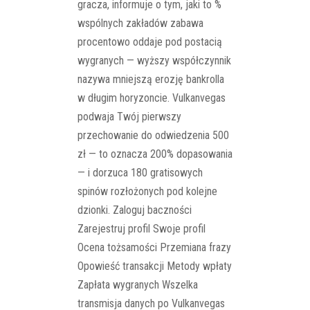
gracza, informuje o tym, jaki to %
wspólnych zakładów zabawa
procentowo oddaje pod postacią
wygranych — wyższy współczynnik
nazywa mniejszą erozję bankrolla
w długim horyzoncie. Vulkanvegas
podwaja Twój pierwszy
przechowanie do odwiedzenia 500
zł — to oznacza 200% dopasowania
— i dorzuca 180 gratisowych
spinów rozłożonych pod kolejne
dzionki. Zaloguj baczności
Zarejestruj profil Swoje profil
Ocena tożsamości Przemiana frazy
Opowieść transakcji Metody wpłaty
Zapłata wygranych Wszelka
transmisja danych po Vulkanvegas