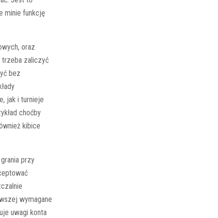
 minie funkcję
owych, oraz
 trzeba zaliczyć
być bez
kłady
jak i turnieje
rzykład choćby
ównież kibice
 grania przy
kceptować
czalnie
ierwszej wymagane
uje uwagi konta