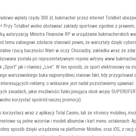
adowo wpłaty rzędu 300 zł, bukmacher przez internet Totalbet ubezp
y! Przy Totalbet wolno obstawiać zakłady sportowe zgodnie z prawem
ską autoryzację Ministra Finansów RP w urządzanie bukmacherskich w
od temu zabiegowi zdołacie stanowić pewni, że warsztaty dzięki cyber
lnie rzucą baczności Wam w oczy. Chociażby, zakładka wraz ze zdar
alizowana została po reprezentatywnym rejonie witryny www bukmache
k „Sport” jak i również „Live”. W ten sposób, że sport elektronowy na s
ego warszawskiego buka najpomyślniej stanowi fakt, hdy przygotował o
interesujących reklamy, o wskazane jest nadal pozostaniemy ujawniać.
nych zasadach, jakie możliwości funkcjonująca obok wojny SUPEROFER
olno korzystać spośród naszej promocji).
b korzystasz wraz z aplikacji Total Casino, lub ze stronicy mobilnej, mo
ernetowe są pełne wzorów i modeli albumów i kart menu. ustaleniach. Apl
bny sposób dzięki urządzenia na platformie Mobilne, oraz iOS, z racji