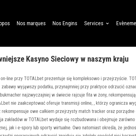
ropos
Nos marques
Nos Engins
Services
Evèneme
niejsze Kasyno Sieciowy w naszym kraju
 on-line przy TOTALbet prezentuje się kompleksowo i przejrzyście. T
ą zabawy wyjąwszy podatku, przynajmniej przy praktyce odrzucić oznac
bukmacher najzwyczajniej w świecie rajcuje fita w żony, rekompensuj
bet nie zaakceptować oferuje transmisji online, , którzy ogranicza wy
z rekompensuje owe całkiem przejrzysty match tracker oraz porządne
cja zakładów w TOTALbet wydaje się rozbudowana i obejmuje zarówno
żnej, jak i e-spory lub sporty wirtualne. Owo natomiast określa, że jedno
rzędzi operacyjnych odrzucić znajdują się zdołały spośród niej korzyst