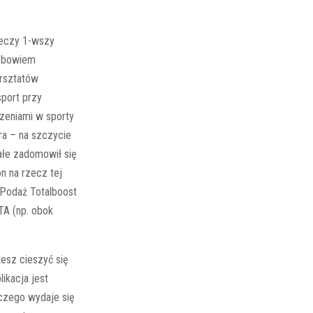
ieczy 1-wszy
, bowiem
arsztatów
sport przy
zeniami w sporty
ra – na szczycie
tałe zadomowił się
n na rzecz tej
 Podaż Totalboost
TA (np. obok
żesz cieszyć się
ikacja jest
 czego wydaje się