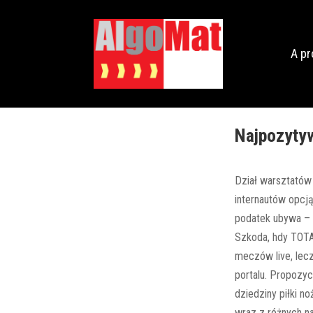
A p
Najpozytyw
Dział warsztatów
internautów opcj
podatek ubywa – 
Szkoda, hdy TOTAL
meczów live, lec
portalu. Propozy
dziedziny piłki no
wraz z różnych na