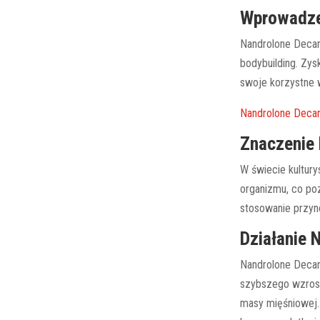
Wprowadze
Nandrolone Decan
bodybuilding. Zy
swoje korzystne 
Nandrolone Decan
Znaczenie 
W świecie kultur
organizmu, co po
stosowanie przyno
Działanie 
Nandrolone Decan
szybszego wzrost
masy mięśniowej.