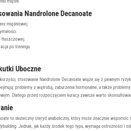
niu mięśni.
osowania Nandrolone Decanoate
sy mięśniowej.
ymałości.
i tłuszczowej.
acja po treningu.
kutki Uboczne
korzyści, stosowanie Nandrolone Decanoate wiąże się z pewnym ryzy
bejmują: problemy z wątrobą, zaburzenia hormonalne, a także problem
wym. Dlatego przed rozpoczęciem kuracji zawsze warto skonsultować
anie
oate to skuteczny steryd anaboliczny, który może znacznie wspomóc
building. Jednak, jak każdy środek tego typu, wymaga ostrożności i o