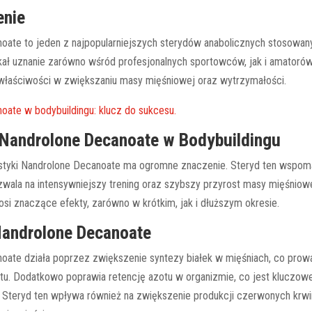
nie
oate to jeden z najpopularniejszych sterydów anabolicznych stosowa
skał uznanie zarówno wśród profesjonalnych sportowców, jak i amatoró
właściwości w zwiększaniu masy mięśniowej oraz wytrzymałości.
oate w bodybuildingu: klucz do sukcesu.
Nandrolone Decanoate w Bodybuildingu
ystyki Nandrolone Decanoate ma ogromne znaczenie. Steryd ten wspom
zwala na intensywniejszy trening oraz szybszy przyrost masy mięśniow
si znaczące efekty, zarówno w krótkim, jak i dłuższym okresie.
Nandrolone Decanoate
oate działa poprzez zwiększenie syntezy białek w mięśniach, co prowa
u. Dodatkowo poprawia retencję azotu w organizmie, co jest kluczowe
 Steryd ten wpływa również na zwiększenie produkcji czerwonych krwi