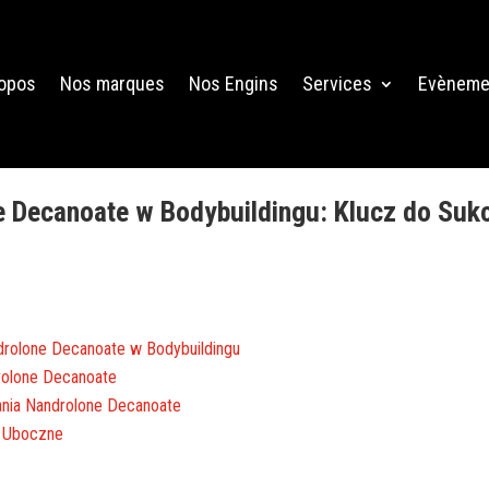
ropos
Nos marques
Nos Engins
Services
Evèneme
 Decanoate w Bodybuildingu: Klucz do Suk
rolone Decanoate w Bodybuildingu
rolone Decanoate
nia Nandrolone Decanoate
i Uboczne