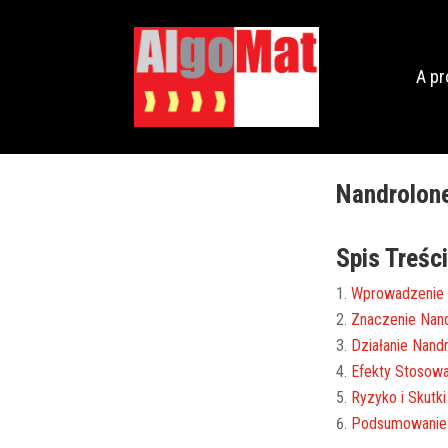
A p
Nandrolone
Spis Treści
Wprowadzenie
Znaczenie Nand
Działanie Nand
Efekty Stosowa
Ryzyko i Skutk
Podsumowanie