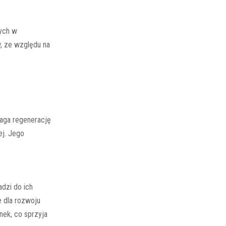
nych w
w, ze względu na
aga regenerację
ej. Jego
dzi do ich
 dla rozwoju
nek, co sprzyja