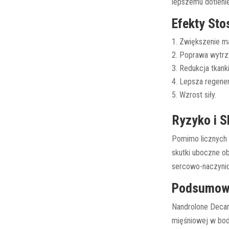
lepszemu dotlenie
Efekty St
Zwiększenie ma
Poprawa wytrz
Redukcja tkank
Lepsza regener
Wzrost siły.
Ryzyko i S
Pomimo licznych 
skutki uboczne o
sercowo-naczynio
Podsumow
Nandrolone Decan
mięśniowej w body