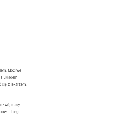
kiem. Możliwe
y z układem
 się z lekarzem.
 rozwój masy
dpowiedniego