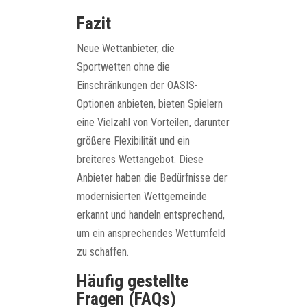
Fazit
Neue Wettanbieter, die
Sportwetten ohne die
Einschränkungen der OASIS-
Optionen anbieten, bieten Spielern
eine Vielzahl von Vorteilen, darunter
größere Flexibilität und ein
breiteres Wettangebot. Diese
Anbieter haben die Bedürfnisse der
modernisierten Wettgemeinde
erkannt und handeln entsprechend,
um ein ansprechendes Wettumfeld
zu schaffen.
Häufig gestellte
Fragen (FAQs)