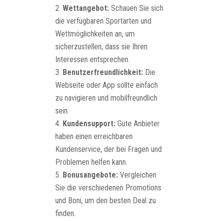
Wettangebot:
Schauen Sie sich
die verfügbaren Sportarten und
Wettmöglichkeiten an, um
sicherzustellen, dass sie Ihren
Interessen entsprechen.
Benutzerfreundlichkeit:
Die
Webseite oder App sollte einfach
zu navigieren und mobilfreundlich
sein.
Kundensupport:
Gute Anbieter
haben einen erreichbaren
Kundenservice, der bei Fragen und
Problemen helfen kann.
Bonusangebote:
Vergleichen
Sie die verschiedenen Promotions
und Boni, um den besten Deal zu
finden.