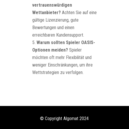
vertrauenswürdigen
Wettanbieter?
Achten Sie auf eine
gültige Lizenzierung, gute
Bewertungen und einen
erreichbaren Kundensupport.
Warum sollten Spieler OASIS-
Optionen meiden?
Spieler
möchten oft mehr Flexibilität und
weniger Einschränkungen, um ihre
Wettstrategien zu verfolgen.
© Copyright Algomat 2024