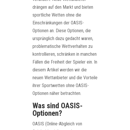
drängen auf den Markt und bieten
sportliche Wetten ohne die
Einschränkungen der OASIS-
Optionen an. Diese Optionen, die
ursprünglich dazu gedacht waren,
problematische Wettverhalten zu
kontrollieren, schränken in manchen
Fällen die Freiheit der Spieler ein. In
diesem Artikel werden wir die
neuen Wettanbieter und die Vorteile
ihrer Sportwetten ohne OASIS-
Optionen näher betrachten.
Was sind OASIS-
Optionen?
OASIS (Online-Abgleich von