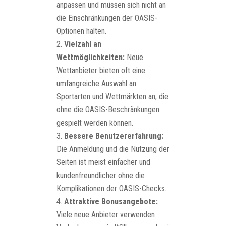
anpassen und müssen sich nicht an
die Einschränkungen der OASIS-
Optionen halten.
Vielzahl an
Wettmöglichkeiten:
Neue
Wettanbieter bieten oft eine
umfangreiche Auswahl an
Sportarten und Wettmärkten an, die
ohne die OASIS-Beschränkungen
gespielt werden können.
Bessere Benutzererfahrung:
Die Anmeldung und die Nutzung der
Seiten ist meist einfacher und
kundenfreundlicher ohne die
Komplikationen der OASIS-Checks.
Attraktive Bonusangebote:
Viele neue Anbieter verwenden