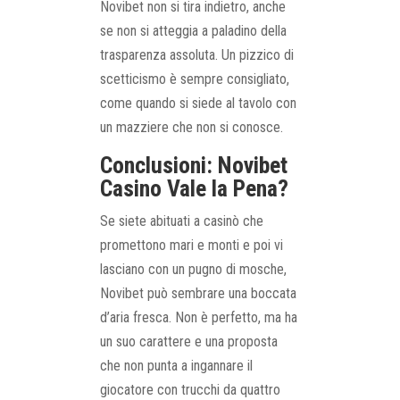
Novibet non si tira indietro, anche
se non si atteggia a paladino della
trasparenza assoluta. Un pizzico di
scetticismo è sempre consigliato,
come quando si siede al tavolo con
un mazziere che non si conosce.
Conclusioni: Novibet
Casino Vale la Pena?
Se siete abituati a casinò che
promettono mari e monti e poi vi
lasciano con un pugno di mosche,
Novibet può sembrare una boccata
d’aria fresca. Non è perfetto, ma ha
un suo carattere e una proposta
che non punta a ingannare il
giocatore con trucchi da quattro