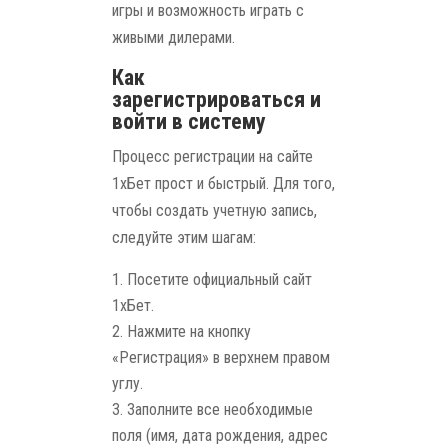
игры и возможность играть с
живыми дилерами.
Как
зарегистрироваться и
войти в систему
Процесс регистрации на сайте
1хБет прост и быстрый. Для того,
чтобы создать учетную запись,
следуйте этим шагам:
Посетите официальный сайт
1хБет.
Нажмите на кнопку
«Регистрация» в верхнем правом
углу.
Заполните все необходимые
поля (имя, дата рождения, адрес