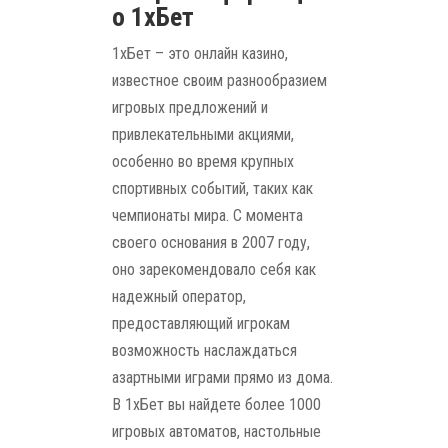
о 1хБет
1хБет – это онлайн казино,
известное своим разнообразием
игровых предложений и
привлекательными акциями,
особенно во время крупных
спортивных событий, таких как
чемпионаты мира. С момента
своего основания в 2007 году,
оно зарекомендовало себя как
надежный оператор,
предоставляющий игрокам
возможность наслаждаться
азартными играми прямо из дома.
В 1хБет вы найдете более 1000
игровых автоматов, настольные