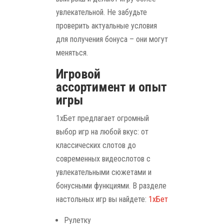
увлекательной. Не забудьте
проверить актуальные условия
для получения бонуса – они могут
меняться.
Игровой
ассортимент и опыт
игры
1хБет предлагает огромный
выбор игр на любой вкус: от
классических слотов до
современных видеослотов с
увлекательными сюжетами и
бонусными функциями. В разделе
настольных игр вы найдете:
1хБет
Рулетку