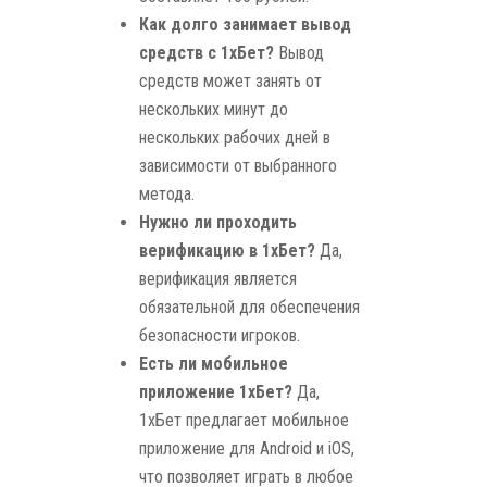
Как долго занимает вывод
средств с 1хБет?
Вывод
средств может занять от
нескольких минут до
нескольких рабочих дней в
зависимости от выбранного
метода.
Нужно ли проходить
верификацию в 1хБет?
Да,
верификация является
обязательной для обеспечения
безопасности игроков.
Есть ли мобильное
приложение 1хБет?
Да,
1хБет предлагает мобильное
приложение для Android и iOS,
что позволяет играть в любое