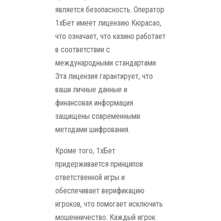
является безопасность. Оператор
1хБет имеет лицензию Кюрасао,
что означает, что казино работает
в соответствии с
международными стандартами.
Эта лицензия гарантирует, что
ваши личные данные и
финансовая информация
защищены современными
методами шифрования.
Кроме того, 1хБет
придерживается принципов
ответственной игры и
обеспечивает верификацию
игроков, что помогает исключить
мошенничество. Каждый игрок