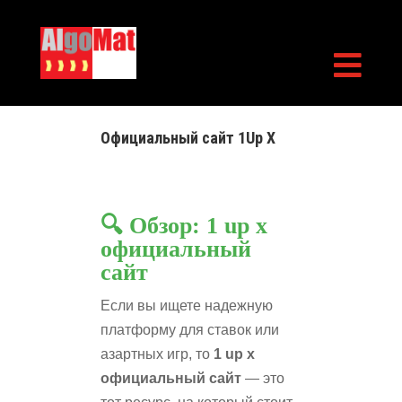

Официальный сайт 1Up X
🔍 Обзор: 1 up x
официальный
сайт
Если вы ищете надежную
платформу для ставок или
азартных игр, то
1 up x
официальный сайт
— это