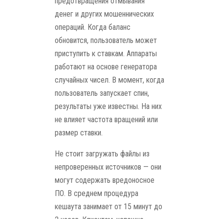
предотвращения отмывания
денег и других мошеннических
операций. Когда баланс
обновится, пользователь может
приступить к ставкам. Аппараты
работают на основе генератора
случайных чисел. В момент, когда
пользователь запускает спин,
результаты уже известны. На них
не влияет частота вращений или
размер ставки.
Не стоит загружать файлы из
непроверенных источников — они
могут содержать вредоносное
ПО. В среднем процедура
кешаута занимает от 15 минут до