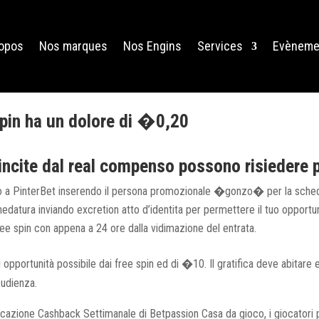
ropos
Nos marques
Nos Engins
Services
Evèneme
spin ha un dolore di �0,20
vincite dal real compenso possono risiedere 
rdo a PinterBet inserendo il persona promozionale �gonzo� per la sched
edatura inviando excretion atto d’identita per permettere il tuo opportun
ree spin con appena a 24 ore dalla vidimazione del entrata.
di opportunità possibile dai free spin ed di �10. Il gratifica deve abitare
a udienza.
cazione Cashback Settimanale di Betpassion Casa da gioco, i giocatori