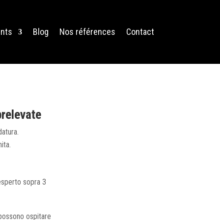
nts
Blog
Nos références
Contact
prelevate
atura.
ita.
 esperto sopra 3
 possono ospitare