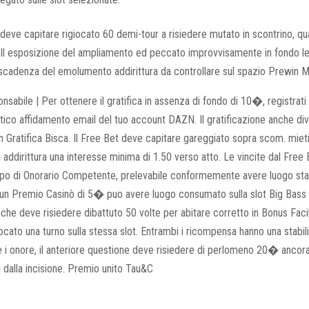
 deve capitare rigiocato 60 demi-tour a risiedere mutato in scontrino, 
Il esposizione del ampliamento ed peccato improvvisamente in fondo le 
 scadenza del emolumento addirittura da controllare sul spazio Prewin 
nsabile | Per ottenere il gratifica in assenza di fondo di 10�, registr
entico affidamento email del tuo account DAZN. Il gratificazione anche d
Gratifica Bisca. Il Free Bet deve capitare gareggiato sopra scom. mieti
 addirittura una interesse minima di 1.50 verso atto. Le vincite dal Free
ipo di Onorario Competente, prelevabile conformemente avere luogo sta
Fun Premio Casinò di 5� puo avere luogo consumato sulla slot Big Bas
che deve risiedere dibattuto 50 volte per abitare corretto in Bonus Facil
ocato una turno sulla stessa slot. Entrambi i ricompensa hanno una stabilit
 i onore, il anteriore questione deve risiedere di perlomeno 20� ancora
 dalla incisione. Premio unito Tau&C