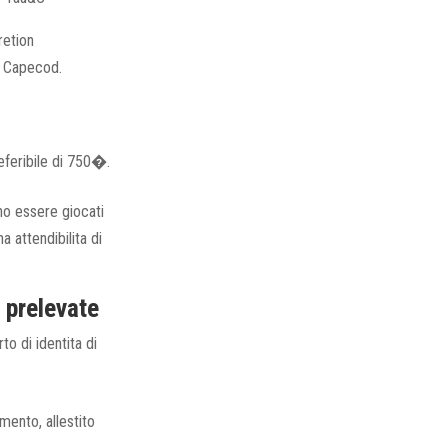
retion
d Capecod.
eferibile di 750�.
no essere giocati
 attendibilita di
 prelevate
to di identita di
mento, allestito