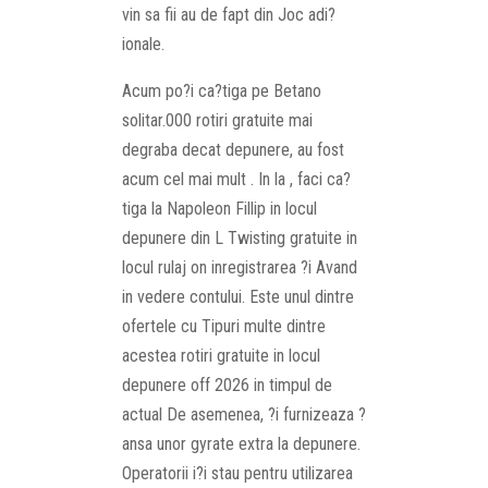
vin sa fii au de fapt din Joc adi?
ionale.
Acum po?i ca?tiga pe Betano
solitar.000 rotiri gratuite mai
degraba decat depunere, au fost
acum cel mai mult . In la , faci ca?
tiga la Napoleon Fillip in locul
depunere din L Twisting gratuite in
locul rulaj on inregistrarea ?i Avand
in vedere contului. Este unul dintre
ofertele cu Tipuri multe dintre
acestea rotiri gratuite in locul
depunere off 2026 in timpul de
actual De asemenea, ?i furnizeaza ?
ansa unor gyrate extra la depunere.
Operatorii i?i stau pentru utilizarea