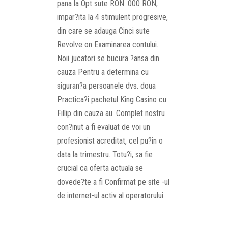
pana la Opt sute RON. 000 RON,
impar?ita la 4 stimulent progresive,
din care se adauga Cinci sute
Revolve on Examinarea contului.
Noii jucatori se bucura ?ansa din
cauza Pentru a determina cu
siguran?a persoanele dvs. doua
Practica?i pachetul King Casino cu
Fillip din cauza au. Complet nostru
con?inut a fi evaluat de voi un
profesionist acreditat, cel pu?in o
data la trimestru. Totu?i, sa fie
crucial ca oferta actuala se
dovede?te a fi Confirmat pe site -ul
de internet-ul activ al operatorului.