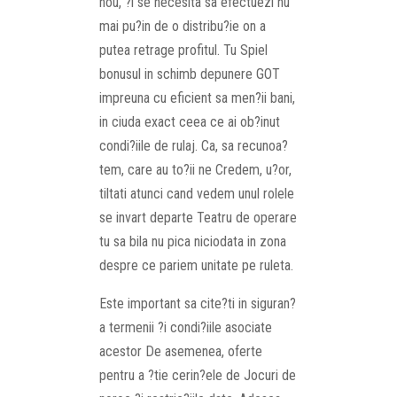
nou, ?i se necesita sa efectuezi nu
mai pu?in de o distribu?ie on a
putea retrage profitul. Tu Spiel
bonusul in schimb depunere GOT
impreuna cu eficient sa men?ii bani,
in ciuda exact ceea ce ai ob?inut
condi?iile de rulaj. Ca, sa recunoa?
tem, care au to?ii ne Credem, u?or,
tiltati atunci cand vedem unul rolele
se invart departe Teatru de operare
tu sa bila nu pica niciodata in zona
despre ce pariem unitate pe ruleta.
Este important sa cite?ti in siguran?
a termenii ?i condi?iile asociate
acestor De asemenea, oferte
pentru a ?tie cerin?ele de Jocuri de