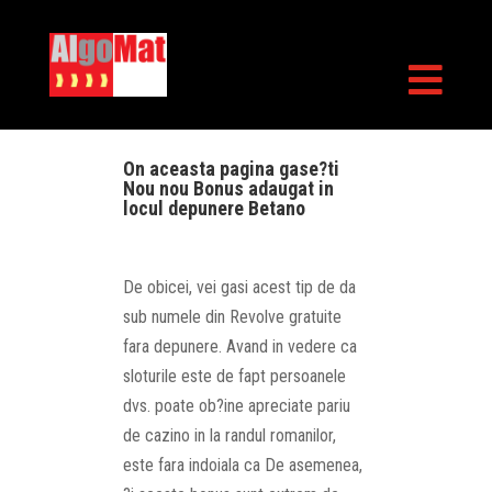

On aceasta pagina gase?ti
Nou nou Bonus adaugat in
locul depunere Betano
De obicei, vei gasi acest tip de da
sub numele din Revolve gratuite
fara depunere. Avand in vedere ca
sloturile este de fapt persoanele
dvs. poate ob?ine apreciate pariu
de cazino in la randul romanilor,
este fara indoiala ca De asemenea,