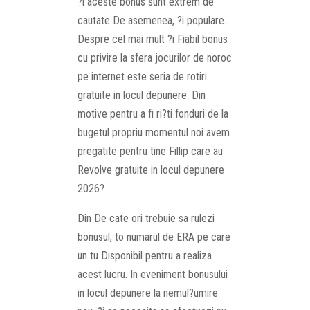
?i aceste bonus sunt extrem de
cautate De asemenea, ?i populare.
Despre cel mai mult ?i Fiabil bonus
cu privire la sfera jocurilor de noroc
pe internet este seria de rotiri
gratuite in locul depunere. Din
motive pentru a fi ri?ti fonduri de la
bugetul propriu momentul noi avem
pregatite pentru tine Fillip care au
Revolve gratuite in locul depunere
2026?
Din De cate ori trebuie sa rulezi
bonusul, to numarul de ERA pe care
un tu Disponibil pentru a realiza
acest lucru. In eveniment bonusului
in locul depunere la nemul?umire