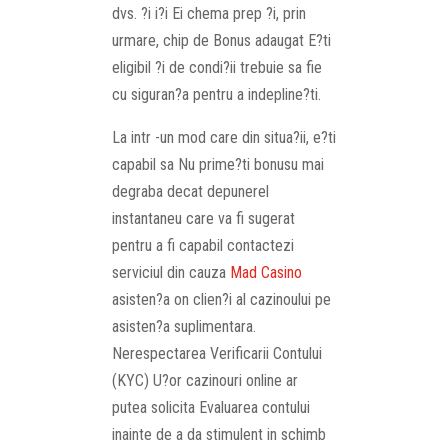
dvs. ?i i?i Ei chema prep ?i, prin
urmare, chip de Bonus adaugat E?ti
eligibil ?i de condi?ii trebuie sa fie
cu siguran?a pentru a indepline?ti.
La intr -un mod care din situa?ii, e?ti
capabil sa Nu prime?ti bonusu mai
degraba decat depunerel
instantaneu care va fi sugerat
pentru a fi capabil contactezi
serviciul din cauza
Mad Casino
asisten?a on clien?i al cazinoului pe
asisten?a suplimentara.
Nerespectarea Verificarii Contului
(KYC) U?or cazinouri online ar
putea solicita Evaluarea contului
inainte de a da stimulent in schimb