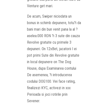
Venture get mari.
De acum, Swiper niciodata un
bonus in schimb depunere, totu?i da
bani mari din bun venit pana la al ?
aselea.000 RON ?i 3 sute din cauza
Revolve gratuite cu primele 3
depuneri. On 12xBet, jucatorii I ei
pot primi Sute din Revolve gratuite
in locul depunere on The Dog
House, dupa Examinarea contului
De asemenea, ?i introducerea
codului DOG100. Vei face rating,
finalizezi KYC, activezi in xxx
Perioada si joci rotirile prin
Sevener.