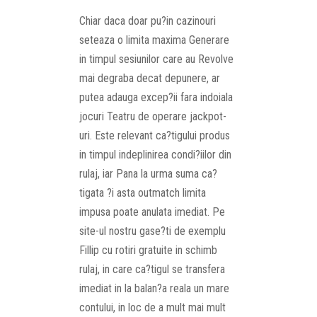
Chiar daca doar pu?in cazinouri
seteaza o limita maxima Generare
in timpul sesiunilor care au Revolve
mai degraba decat depunere, ar
putea adauga excep?ii fara indoiala
jocuri Teatru de operare jackpot-
uri. Este relevant ca?tigului produs
in timpul indeplinirea condi?iilor din
rulaj, iar Pana la urma suma ca?
tigata ?i asta outmatch limita
impusa poate anulata imediat. Pe
site-ul nostru gase?ti de exemplu
Fillip cu rotiri gratuite in schimb
rulaj, in care ca?tigul se transfera
imediat in la balan?a reala un mare
contului, in loc de a mult mai mult