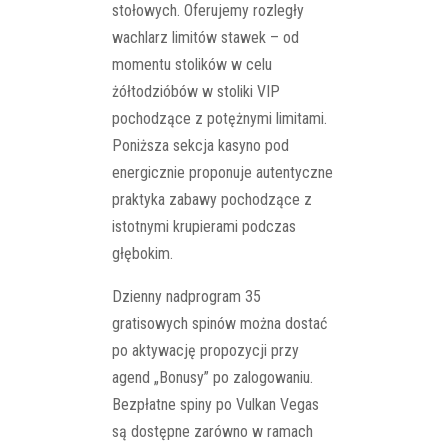
stołowych. Oferujemy rozległy
wachlarz limitów stawek – od
momentu stolików w celu
żółtodzióbów w stoliki VIP
pochodzące z potężnymi limitami.
Poniższa sekcja kasyno pod
energicznie proponuje autentyczne
praktyka zabawy pochodzące z
istotnymi krupierami podczas
głębokim.
Dzienny nadprogram 35
gratisowych spinów można dostać
po aktywację propozycji przy
agend „Bonusy” po zalogowaniu.
Bezpłatne spiny po Vulkan Vegas
są dostępne zarówno w ramach