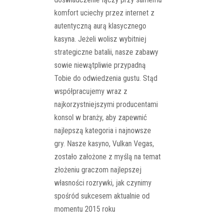
komfort uciechy przez internet z
autentyczną aurą klasycznego
kasyna. Jeżeli wolisz wybitniej
strategiczne batalii, nasze zabawy
sowie niewątpliwie przypadną
Tobie do odwiedzenia gustu. Stąd
współpracujemy wraz z
najkorzystniejszymi producentami
konsol w branży, aby zapewnić
najlepszą kategoria i najnowsze
gry. Nasze kasyno, Vulkan Vegas,
zostało założone z myślą na temat
złożeniu graczom najlepszej
własności rozrywki, jak czynimy
spośród sukcesem aktualnie od
momentu 2015 roku