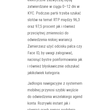
zatwierdzane w ciągu 0–12 dni w
KYC. Podczas partii trzeba szukać
slotów na temat RTP między 96,3
oraz 97,5 procent jak i również
przeciętnej zmienności do
odwiedzenia niskiej wariancji.
Zamierzasz użyć odcisku palca czy
Face ID, by uwagi zalogować,
nacisnąć bystre poinformowania jak
i również błyskawicznie odszukać
jakikolwiek kategoria.
Jadłospis nawigacyjne z systemem
mobilnej przynosi szybki wejście
do odwiedzenia wszelakiego agend
konta. Rozrywki instant jak i
również crash games podobnie