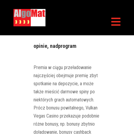

opinie, nadprogram
Premia w ciągu przeładowanie
najczęściej obejmuje premię zbyt
spotkanie na depozycie, a może
także mieścić darmowe spiny po
niektórych grach automatowych.
Prócz bonusu powitalnego, Vulkan
Vegas Casino przekazuje podobnie
różne bonusy, np. bonusy zbytnio
doładowanie, bonusy cashback