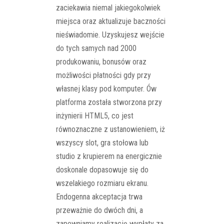
zaciekawia niemal jakiegokolwiek
miejsca oraz aktualizuje baczności
nieświadomie. Uzyskujesz wejście
do tych samych nad 2000
produkowaniu, bonusów oraz
możliwości płatności gdy przy
własnej klasy pod komputer. Ów
platforma została stworzona przy
inżynierii HTML5, co jest
równoznaczne z ustanowieniem, iż
wszyscy slot, gra stołowa lub
studio z krupierem na energicznie
doskonale dopasowuje się do
wszelakiego rozmiaru ekranu.
Endogenna akceptacja trwa
przeważnie do dwóch dni, a
zapewniamy realizację wypłaty za