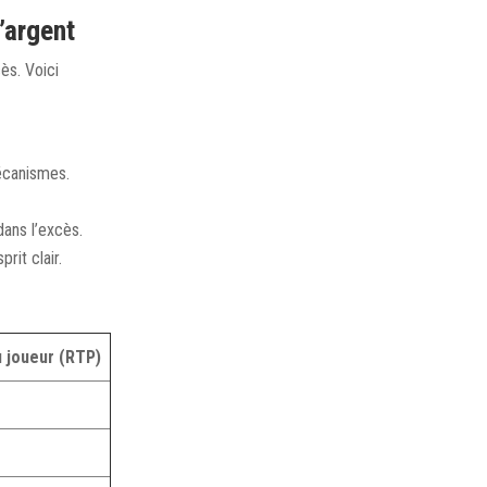
’argent
ès. Voici
écanismes.
ans l’excès.
rit clair.
 joueur (RTP)