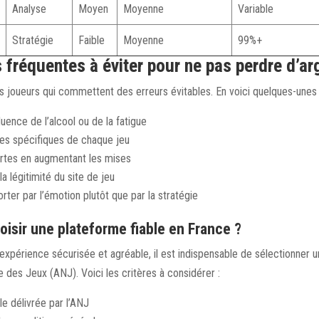
Analyse
Moyen
Moyenne
Variable
Stratégie
Faible
Moyenne
99%+
 fréquentes à éviter pour ne pas perdre d’ar
 joueurs qui commettent des erreurs évitables. En voici quelques-unes à 
luence de l’alcool ou de la fatigue
les spécifiques de chaque jeu
rtes en augmentant les mises
la légitimité du site de jeu
rter par l’émotion plutôt que par la stratégie
sir une plateforme fiable en France ?
expérience sécurisée et agréable, il est indispensable de sélectionner u
le des Jeux (ANJ). Voici les critères à considérer :
le délivrée par l’ANJ