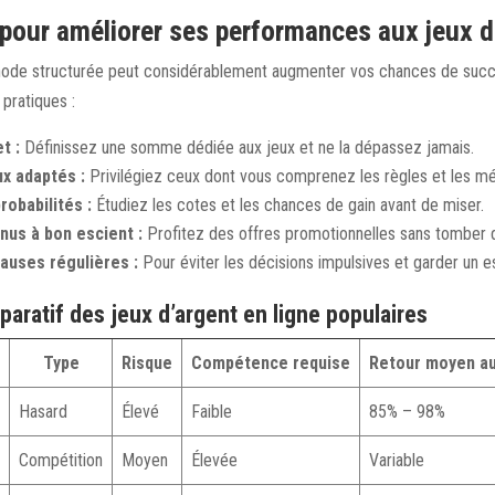
 pour améliorer ses performances aux jeux d
ode structurée peut considérablement augmenter vos chances de succ
pratiques :
t :
Définissez une somme dédiée aux jeux et ne la dépassez jamais.
ux adaptés :
Privilégiez ceux dont vous comprenez les règles et les m
robabilités :
Étudiez les cotes et les chances de gain avant de miser.
onus à bon escient :
Profitez des offres promotionnelles sans tomber d
auses régulières :
Pour éviter les décisions impulsives et garder un esp
aratif des jeux d’argent en ligne populaires
Type
Risque
Compétence requise
Retour moyen au
Hasard
Élevé
Faible
85% – 98%
Compétition
Moyen
Élevée
Variable