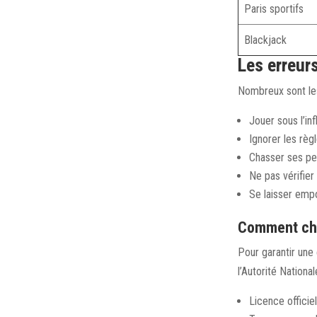
Paris sportifs
Blackjack
Les erreurs
Nombreux sont les
Jouer sous l’inf
Ignorer les règ
Chasser ses pe
Ne pas vérifier 
Se laisser empo
Comment choi
Pour garantir une 
l’Autorité Nationa
Licence officiel