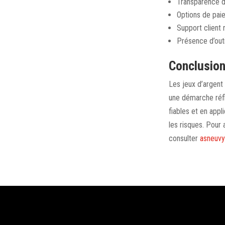
Transparence d
Options de pai
Support client 
Présence d’out
Conclusion
Les jeux d’argent
une démarche réf
fiables et en app
les risques. Pour 
consulter
asneuvy.