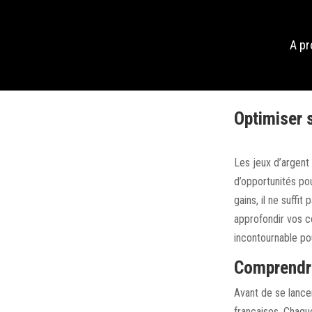
A p
Optimiser 
Les jeux d’argent
d’opportunités po
gains, il ne suffi
approfondir vos c
incontournable po
Comprendre
Avant de se lancer
françaises. Chaqu