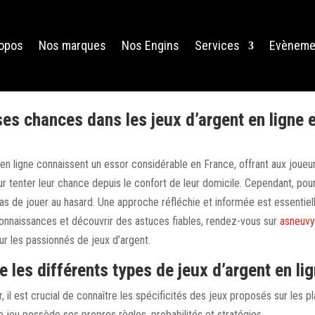
ropos
Nos marques
Nos Engins
Services
Evèneme
ses chances dans les jeux d’argent en ligne 
 en ligne connaissent un essor considérable en France, offrant aux joueu
ur tenter leur chance depuis le confort de leur domicile. Cependant, po
t pas de jouer au hasard. Une approche réfléchie et informée est essentiel
onnaissances et découvrir des astuces fiables, rendez-vous sur
asneuvy.
ur les passionnés de jeux d’argent.
 les différents types de jeux d’argent en li
, il est crucial de connaître les spécificités des jeux proposés sur les 
e jeu possède ses propres règles, probabilités et stratégies.