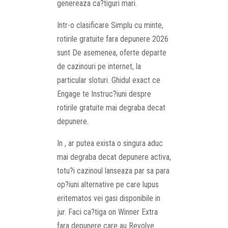
genereaza ca?tiguri mari.
Intr-o clasificare Simplu cu minte,
rotirile gratuite fara depunere 2026
sunt De asemenea, oferte departe
de cazinouri pe internet, la
particular sloturi. Ghidul exact ce
Engage te Instruc?iuni despre
rotirile gratuite mai degraba decat
depunere.
In , ar putea exista o singura aduc
mai degraba decat depunere activa,
totu?i cazinoul lanseaza par sa para
op?iuni alternative pe care lupus
eritematos vei gasi disponibile in
jur. Faci ca?tiga on Winner Extra
fara depunere care au Revolve