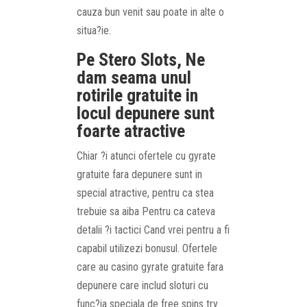
cauza bun venit sau poate in alte o
situa?ie.
Pe Stero Slots, Ne
dam seama unul
rotirile gratuite in
locul depunere sunt
foarte atractive
Chiar ?i atunci ofertele cu gyrate
gratuite fara depunere sunt in
special atractive, pentru ca stea
trebuie sa aiba Pentru ca cateva
detalii ?i tactici Cand vrei pentru a fi
capabil utilizezi bonusul. Ofertele
care au casino gyrate gratuite fara
depunere care includ sloturi cu
func?ia speciala de free spins try