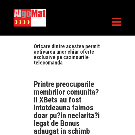

Oricare dintre acestea permit
activarea unor chiar oferte
exclusive pe cazinourile
telecomanda
Printre preocuparile
membrilor comunita?
ii XBets au fost
intotdeauna faimos
doar pu?in neclarita?i
legat de Bonus
adaugat in schimb