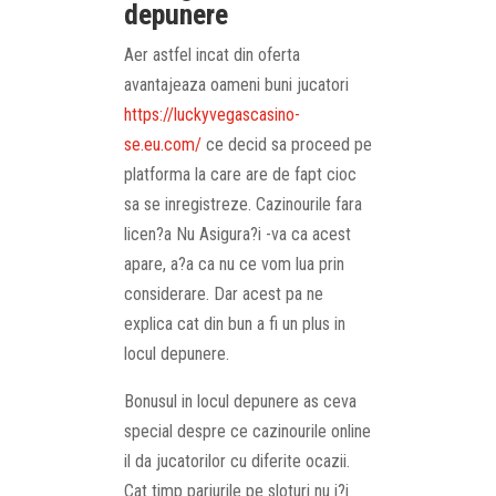
depunere
Aer astfel incat din oferta
avantajeaza oameni buni jucatori
https://luckyvegascasino-
se.eu.com/
ce decid sa proceed pe
platforma la care are de fapt cioc
sa se inregistreze. Cazinourile fara
licen?a Nu Asigura?i -va ca acest
apare, a?a ca nu ce vom lua prin
considerare. Dar acest pa ne
explica cat din bun a fi un plus in
locul depunere.
Bonusul in locul depunere as ceva
special despre ce cazinourile online
il da jucatorilor cu diferite ocazii.
Cat timp pariurile pe sloturi nu i?i