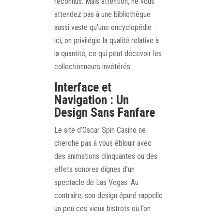
reconnus. Mais attention, ne vous
attendez pas à une bibliothèque
aussi vaste qu’une encyclopédie :
ici, on privilégie la qualité relative à
la quantité, ce qui peut décevoir les
collectionneurs invétérés.
Interface et
Navigation : Un
Design Sans Fanfare
Le site d’Oscar Spin Casino ne
cherche pas à vous éblouir avec
des animations clinquantes ou des
effets sonores dignes d’un
spectacle de Las Vegas. Au
contraire, son design épuré rappelle
un peu ces vieux bistrots où l’on