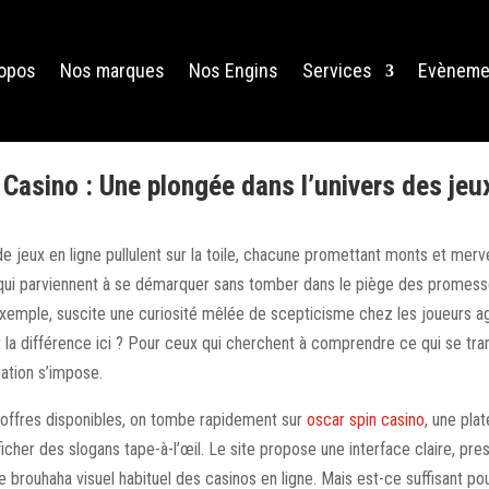
ropos
Nos marques
Nos Engins
Services
Evèneme
Casino : Une plongée dans l’univers des jeux
 jeux en ligne pullulent sur la toile, chacune promettant monts et merve
 qui parviennent à se démarquer sans tomber dans le piège des promes
exemple, suscite une curiosité mêlée de scepticisme chez les joueurs ag
nt la différence ici ? Pour ceux qui cherchent à comprendre ce qui se tr
ration s’impose.
 offres disponibles, on tombe rapidement sur
oscar spin casino
, une pla
icher des slogans tape-à-l’œil. Le site propose une interface claire, pre
e brouhaha visuel habituel des casinos en ligne. Mais est-ce suffisant pou