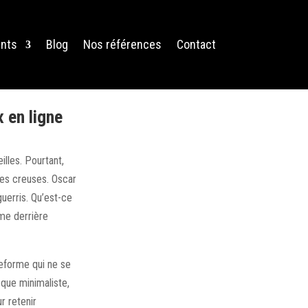
nts
Blog
Nos références
Contact
 en ligne
illes. Pourtant,
ses creuses. Oscar
uerris. Qu’est-ce
ame derrière
teforme qui ne se
sque minimaliste,
r retenir