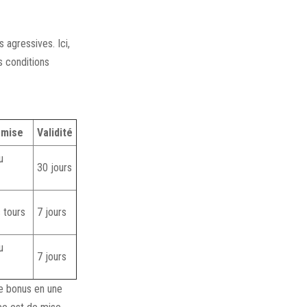
 agressives. Ici,
s conditions
 mise
Validité
u
30 jours
 tours
7 jours
u
7 jours
le bonus en une