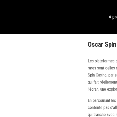
A p
Oscar Spin 
Les plateformes de
rares sont celles
Spin Casino, par 
qui fait réelleme
l’écran, une explo
En parcourant les
contente pas d’aff
qui tranche avec l