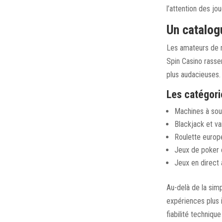
l’attention des jo
Un catalogu
Les amateurs de m
Spin Casino rasse
plus audacieuses. L
Les catégori
Machines à sou
Blackjack et va
Roulette europ
Jeux de poker 
Jeux en direct 
Au-delà de la simp
expériences plus 
fiabilité technique