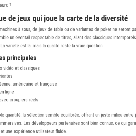
ueurs ?
e de jeux qui joue la carte de la diversité
achines à sous, de jeux de table ou de variantes de poker ne seront p
mble un éventail respectable de titres, allant des classiques intemporel
a variété est là, mais la qualité reste la vraie question.
es principales
s vidéo et classiques
riantes
éenne, américaine et française
en ligne
avec croupiers réels
le quantité, la sélection semble équilibrée, offrant un juste milieu entre 
immersives. Les développeurs partenaires sont bien connus, ce qui garan
 et une expérience utilisateur fluide.