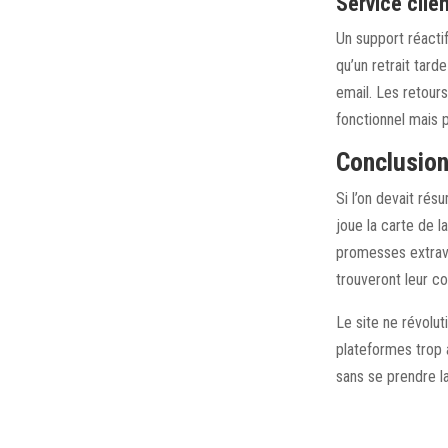
Service clien
Un support réacti
qu’un retrait tard
email. Les retours
fonctionnel mais p
Conclusion
Si l’on devait ré
joue la carte de l
promesses extrava
trouveront leur c
Le site ne révolut
plateformes trop a
sans se prendre l