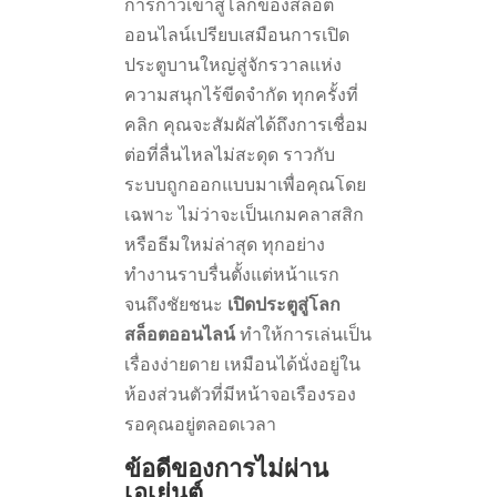
การก้าวเข้าสู่โลกของสล็อต
ออนไลน์เปรียบเสมือนการเปิด
ประตูบานใหญ่สู่จักรวาลแห่ง
ความสนุกไร้ขีดจำกัด ทุกครั้งที่
คลิก คุณจะสัมผัสได้ถึงการเชื่อม
ต่อที่ลื่นไหลไม่สะดุด ราวกับ
ระบบถูกออกแบบมาเพื่อคุณโดย
เฉพาะ ไม่ว่าจะเป็นเกมคลาสสิก
หรือธีมใหม่ล่าสุด ทุกอย่าง
ทำงานราบรื่นตั้งแต่หน้าแรก
จนถึงชัยชนะ
เปิดประตูสู่โลก
สล็อตออนไลน์
ทำให้การเล่นเป็น
เรื่องง่ายดาย เหมือนได้นั่งอยู่ใน
ห้องส่วนตัวที่มีหน้าจอเรืองรอง
รอคุณอยู่ตลอดเวลา
ข้อดีของการไม่ผ่าน
เอเย่นต์