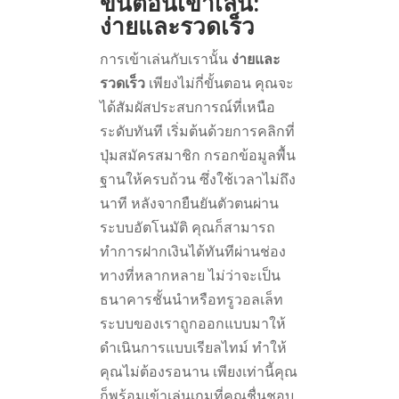
ขั้นตอนเข้าเล่น:
ง่ายและรวดเร็ว
การเข้าเล่นกับเรานั้น
ง่ายและ
รวดเร็ว
เพียงไม่กี่ขั้นตอน คุณจะ
ได้สัมผัสประสบการณ์ที่เหนือ
ระดับทันที เริ่มต้นด้วยการคลิกที่
ปุ่มสมัครสมาชิก กรอกข้อมูลพื้น
ฐานให้ครบถ้วน ซึ่งใช้เวลาไม่ถึง
นาที หลังจากยืนยันตัวตนผ่าน
ระบบอัตโนมัติ คุณก็สามารถ
ทำการฝากเงินได้ทันทีผ่านช่อง
ทางที่หลากหลาย ไม่ว่าจะเป็น
ธนาคารชั้นนำหรือทรูวอลเล็ท
ระบบของเราถูกออกแบบมาให้
ดำเนินการแบบเรียลไทม์ ทำให้
คุณไม่ต้องรอนาน เพียงเท่านี้คุณ
ก็พร้อมเข้าเล่นเกมที่คุณชื่นชอบ