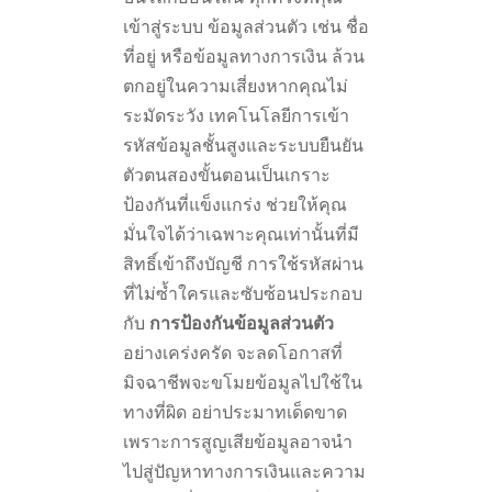
เข้าสู่ระบบ ข้อมูลส่วนตัว เช่น ชื่อ
ที่อยู่ หรือข้อมูลทางการเงิน ล้วน
ตกอยู่ในความเสี่ยงหากคุณไม่
ระมัดระวัง เทคโนโลยีการเข้า
รหัสข้อมูลชั้นสูงและระบบยืนยัน
ตัวตนสองขั้นตอนเป็นเกราะ
ป้องกันที่แข็งแกร่ง ช่วยให้คุณ
มั่นใจได้ว่าเฉพาะคุณเท่านั้นที่มี
สิทธิ์เข้าถึงบัญชี การใช้รหัสผ่าน
ที่ไม่ซ้ำใครและซับซ้อนประกอบ
กับ
การป้องกันข้อมูลส่วนตัว
อย่างเคร่งครัด จะลดโอกาสที่
มิจฉาชีพจะขโมยข้อมูลไปใช้ใน
ทางที่ผิด อย่าประมาทเด็ดขาด
เพราะการสูญเสียข้อมูลอาจนำ
ไปสู่ปัญหาทางการเงินและความ