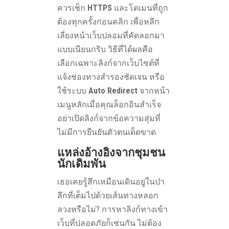
ควรเช็ก
HTTPS
และโดเมนที่ถูก
ต้องทุกครั้งก่อนคลิก เพื่อหลีก
เลี่ยงหน้าเว็บปลอมที่คัดลอกมา
แบบเนียนกริบ วิธีที่ได้ผลคือ
เลือกเฉพาะลิงก์จากเว็บไซต์ที่
แจ้งช่องทางสำรองชัดเจน หรือ
ใช้ระบบ
Auto Redirect
จากหน้า
เมนูหลักเมื่อคุณล็อกอินสำเร็จ
อย่าเปิดลิงก์จากข้อความสุ่มที่
ไม่มีการยืนยันตัวตนเด็ดขาด
แหล่งอ้างอิงจากชุมชน
นักเดิมพัน
เธอเคยรู้สึกเหมือนเดินอยู่ในป่า
ลึกที่เต็มไปด้วยเส้นทางหลอก
ลวงหรือไม่? การหาลิงก์ทางเข้า
เว็บที่ปลอดภัยก็เช่นกัน ไม่ต้อง