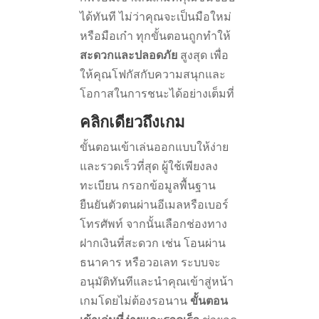
ได้ทันที ไม่ว่าคุณจะเป็นมือใหม่
หรือมือเก๋า ทุกขั้นตอนถูกทำให้
สะดวกและปลอดภัย
สูงสุด เพื่อ
ให้คุณโฟกัสกับความสนุกและ
โอกาสในการชนะได้อย่างเต็มที่
คลิกเดียวถึงเกม
ขั้นตอนเข้าเล่นออกแบบให้ง่าย
และรวดเร็วที่สุด ผู้ใช้เพียงลง
ทะเบียน กรอกข้อมูลพื้นฐาน
ยืนยันตัวตนผ่านอีเมลหรือเบอร์
โทรศัพท์ จากนั้นเลือกช่องทาง
ฝากเงินที่สะดวก เช่น โอนผ่าน
ธนาคาร หรือวอเลท ระบบจะ
อนุมัติทันทีและนำคุณเข้าสู่หน้า
เกมโดยไม่ต้องรอนาน
ขั้นตอน