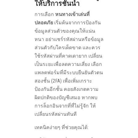
ให้บริการชั้นนำ
การเลือก
หนทางเข้าเล่นที่
ปลอดภัย
เริ่มต้นจากการป้องกัน
ข้อมูลส่วนตัวของคุณให้แน่น
หนา อย่าแชร์รหัสผ่านหรือข้อมูล
ส่วนตัวกับใครเด็ดขาด และควร
ใช้รหัสผ่านที่คาดเดายาก เปลี่ยน
เป็นระยะเพื่อลดความเสี่ยง เลือก
แพลตฟอร์มที่มีระบบยืนยันตัวตน
สองชั้น (2FA) เพื่อเพิ่มเกราะ
ป้องกันอีกชั้น คอยสังเกตความ
ผิดปกติของบัญชีเสมอ หากพบ
การล็อกอินจากที่ที่ไม่รู้จัก ให้
เปลี่ยนรหัสผ่านทันที
เทคนิคง่ายๆ ที่ช่วยคุณได้: