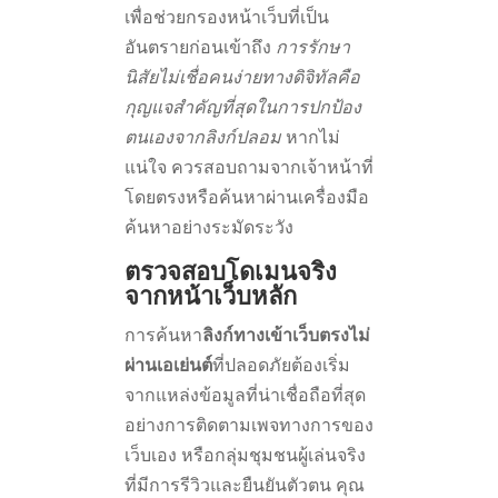
เพื่อช่วยกรองหน้าเว็บที่เป็น
อันตรายก่อนเข้าถึง
การรักษา
นิสัยไม่เชื่อคนง่ายทางดิจิทัลคือ
กุญแจสำคัญที่สุดในการปกป้อง
ตนเองจากลิงก์ปลอม
หากไม่
แน่ใจ ควรสอบถามจากเจ้าหน้าที่
โดยตรงหรือค้นหาผ่านเครื่องมือ
ค้นหาอย่างระมัดระวัง
ตรวจสอบโดเมนจริง
จากหน้าเว็บหลัก
การค้นหา
ลิงก์ทางเข้าเว็บตรงไม่
ผ่านเอเย่นต์
ที่ปลอดภัยต้องเริ่ม
จากแหล่งข้อมูลที่น่าเชื่อถือที่สุด
อย่างการติดตามเพจทางการของ
เว็บเอง หรือกลุ่มชุมชนผู้เล่นจริง
ที่มีการรีวิวและยืนยันตัวตน คุณ