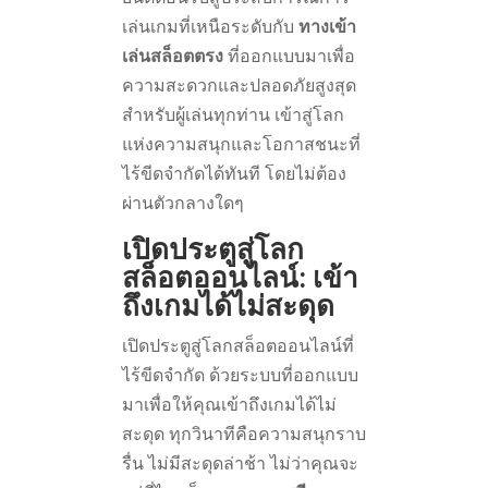
เล่นเกมที่เหนือระดับกับ
ทางเข้า
เล่นสล็อตตรง
ที่ออกแบบมาเพื่อ
ความสะดวกและปลอดภัยสูงสุด
สำหรับผู้เล่นทุกท่าน เข้าสู่โลก
แห่งความสนุกและโอกาสชนะที่
ไร้ขีดจำกัดได้ทันที โดยไม่ต้อง
ผ่านตัวกลางใดๆ
เปิดประตูสู่โลก
สล็อตออนไลน์: เข้า
ถึงเกมได้ไม่สะดุด
เปิดประตูสู่โลกสล็อตออนไลน์ที่
ไร้ขีดจำกัด ด้วยระบบที่ออกแบบ
มาเพื่อให้คุณเข้าถึงเกมได้ไม่
สะดุด ทุกวินาทีคือความสนุกราบ
รื่น ไม่มีสะดุดล่าช้า ไม่ว่าคุณจะ