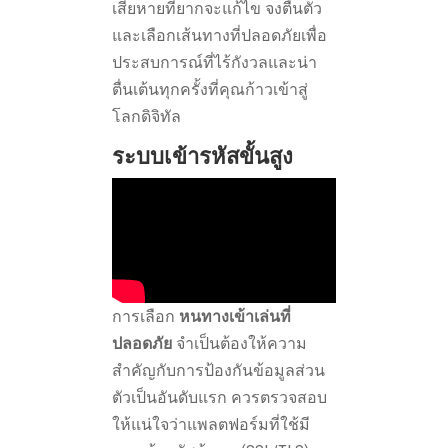
เสียหายที่ยากจะแก้ไข จงตื่นตัว
และเลือกเส้นทางที่ปลอดภัยเพื่อ
ประสบการณ์ที่ไร้กังวลและน่า
ตื่นเต้นทุกครั้งที่คุณก้าวเข้าสู่
โลกดิจิทัล
ระบบเข้ารหัสขั้นสูง
การเลือก
หนทางเข้าเล่นที่
ปลอดภัย
จำเป็นต้องให้ความ
สำคัญกับการป้องกันข้อมูลส่วน
ตัวเป็นอันดับแรก ควรตรวจสอบ
ให้แน่ใจว่าแพลตฟอร์มที่ใช้มี