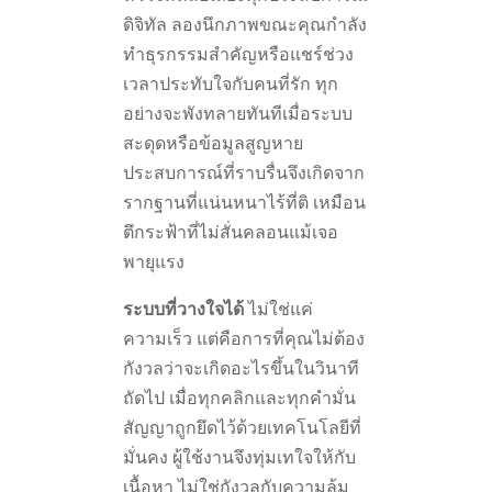
ดิจิทัล ลองนึกภาพขณะคุณกำลัง
ทำธุรกรรมสำคัญหรือแชร์ช่วง
เวลาประทับใจกับคนที่รัก ทุก
อย่างจะพังทลายทันทีเมื่อระบบ
สะดุดหรือข้อมูลสูญหาย
ประสบการณ์ที่ราบรื่นจึงเกิดจาก
รากฐานที่แน่นหนาไร้ที่ติ เหมือน
ตึกระฟ้าที่ไม่สั่นคลอนแม้เจอ
พายุแรง
ระบบที่วางใจได้
ไม่ใช่แค่
ความเร็ว แต่คือการที่คุณไม่ต้อง
กังวลว่าจะเกิดอะไรขึ้นในวินาที
ถัดไป เมื่อทุกคลิกและทุกคำมั่น
สัญญาถูกยึดไว้ด้วยเทคโนโลยีที่
มั่นคง ผู้ใช้งานจึงทุ่มเทใจให้กับ
เนื้อหา ไม่ใช่กังวลกับความล้ม