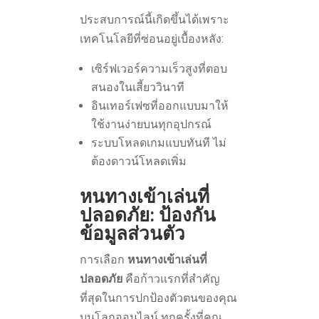
ประสบการณ์นี้เกิดขึ้นได้เพราะ
เทคโนโลยีที่ซ่อนอยู่เบื้องหลัง:
เซิร์ฟเวอร์ความเร็วสูงที่ตอบ
สนองในเสี้ยววินาที
อินเทอร์เฟซที่ออกแบบมาให้
ใช้งานง่ายบนทุกอุปกรณ์
ระบบโหลดเกมแบบทันที ไม่
ต้องดาวน์โหลดเพิ่ม
หนทางเข้าเล่นที่
ปลอดภัย: ป้องกัน
ข้อมูลส่วนตัว
การเลือก
หนทางเข้าเล่นที่
ปลอดภัย
คือก้าวแรกที่สำคัญ
ที่สุดในการปกป้องตัวตนของคุณ
บนโลกออนไลน์ ทุกครั้งที่คุณ