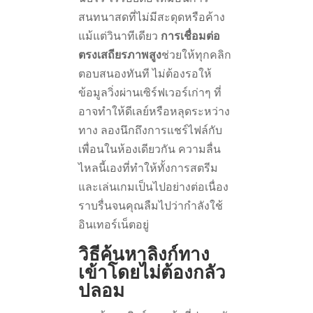
สนทนาสดที่ไม่มีสะดุดหรือค้าง
แม้แต่วินาทีเดียว
การเชื่อมต่อ
ตรงเสถียรภาพสูง
ช่วยให้ทุกคลิก
ตอบสนองทันที ไม่ต้องรอให้
ข้อมูลวิ่งผ่านเซิร์ฟเวอร์เก่าๆ ที่
อาจทำให้ดีเลย์หรือหลุดระหว่าง
ทาง ลองนึกถึงการแชร์ไฟล์กับ
เพื่อนในห้องเดียวกัน ความลื่น
ไหลนี้เองที่ทำให้ทั้งการสตรีม
และเล่นเกมเป็นไปอย่างต่อเนื่อง
ราบรื่นจนคุณลืมไปว่ากำลังใช้
อินเทอร์เน็ตอยู่
วิธีค้นหาลิงก์ทาง
เข้าโดยไม่ต้องกลัว
ปลอม