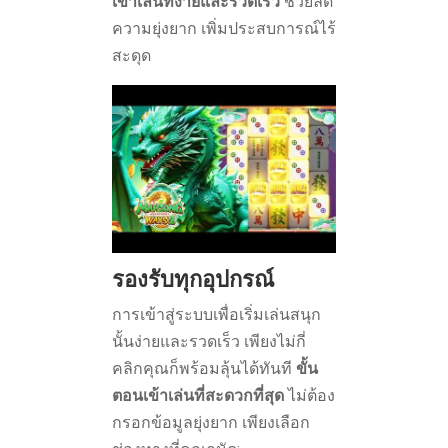
เข้าเล่นที่ง่ายและรวดเร็ว
ช่วยลด
ความยุ่งยาก เพิ่มประสบการณ์ไร้
สะดุด
รองรับทุกอุปกรณ์
การเข้าสู่ระบบเพื่อเริ่มเล่นสนุก
นั้นง่ายและรวดเร็ว เพียงไม่กี่
คลิกคุณก็พร้อมลุ้นได้ทันที
ขั้น
ตอนเข้าเล่นที่สะดวกที่สุด
ไม่ต้อง
กรอกข้อมูลยุ่งยาก เพียงเลือก