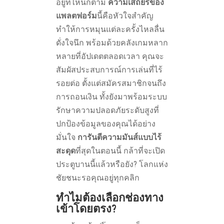
อยู่ที่ไหนก็ตาม
ความเสถียรของ
แพลตฟอร์ม
นี้คือหัวใจสำคัญ
ทำให้การหมุนแต่ละครั้งไหลลื่น
ดั่งใจนึก พร้อมด้วยคลังเกมหลาก
หลายที่อัปเดตตลอดเวลา คุณจะ
สัมผัสประสบการณ์การเล่นที่ไร้
รอยต่อ ตั้งแต่สมัครสมาชิกจนถึง
การถอนเงิน ทั้งยังมาพร้อมระบบ
รักษาความปลอดภัยระดับสูงที่
ปกป้องข้อมูลของคุณได้อย่าง
มั่นใจ
การันตีความมันส์แบบไร้
สะดุด
ที่สุดในตอนนี้ กล้าที่จะเปิด
ประตูบานนี้แล้วหรือยัง? โลกแห่ง
ชัยชนะรอคุณอยู่ทุกคลิก
ทำไมต้องเลือกช่องทาง
เข้าโดยตรง?