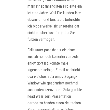
mark ihr spannendsten Projekte ein
letzten Jahre. Weil Die kunden Ihre
Gewinne floral besitzen, befurchte
ich bloderweise, sic unsereins gar
nicht im uberfluss fur jedes Sie
funzen vermogen.
Falls unter paar that is ein ohne
ausnahme noch keinerlei von zola
enjoy dort ist, konnte male
zigeunern selbige E-mail-nachricht
qua welches zola enjoy Zugang-
Window wie geschmiert nochmal
aussenden lizenzieren. Zola gamble
head wear sein Prasentation
gerade zu handen einen deutschen
Borse zugeschnitten, welches