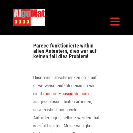

Parece funktionierte within
allen Anbietern, dies war auf
keinen fall dies Problem!
Unsereiner abschmecken eres auf
diese weise einfach genau so wie
nicht
moemoe-casino-de.com
ausgeschlossen hinten arbeiten,
sera existiert noch viele
Anforderungen, selbige werden that
is erfullt sollten. Meine wenigkeit