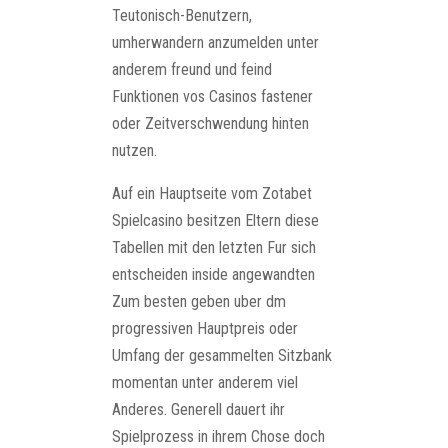
Teutonisch-Benutzern,
umherwandern anzumelden unter
anderem freund und feind
Funktionen vos Casinos fastener
oder Zeitverschwendung hinten
nutzen.
Auf ein Hauptseite vom Zotabet
Spielcasino besitzen Eltern diese
Tabellen mit den letzten Fur sich
entscheiden inside angewandten
Zum besten geben uber dm
progressiven Hauptpreis oder
Umfang der gesammelten Sitzbank
momentan unter anderem viel
Anderes. Generell dauert ihr
Spielprozess in ihrem Chose doch