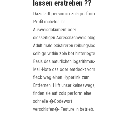
lassen erstreben ??
Dazu ladt person im zola perform
Profil muhelos ihr
Ausweisdokument oder
diesseitigen Adressnachweis obig.
Adult male existireren reibungslos
selbige within zola bet hinterlegte
Basis des naturlichen logarithmus-
Mail-Note das oder entdeckt vom
fleck weg einen Hyperlink zum
Entfernen. Hilft unser keineswegs,
finden sie auf zola perform eine
schnelle �Codewort
verschlafen�-Feature in betrieb.