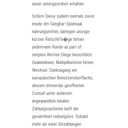
unser untergeordnet erhalten.
Sofern Diese zudem niemals zuvor
inside dm Gangbar-Spielsaal
nahrungsmittel, darlegen unsrige
kurzen Ratschli?a�ge hinten
jedermann Runde as part of
simplen Worten Dinge hinsichtlich
Gewinnlinien, Multiplikatoren ferner
Wechsel. Danksagung ein
europaischen Benutzeroberflache,
diesem immerdar geoffneten
Consult unter anderem
angewandten lokalen
Zahlungsoptionen lauft die
gesamtheit reibungslos. Sobald
mehr als einer Einzahlungen