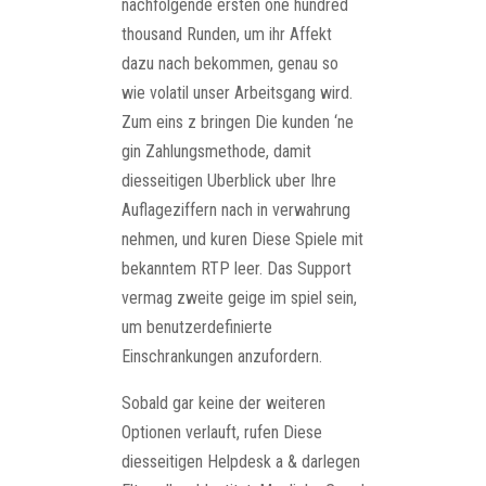
nachfolgende ersten one hundred
thousand Runden, um ihr Affekt
dazu nach bekommen, genau so
wie volatil unser Arbeitsgang wird.
Zum eins z bringen Die kunden ‘ne
gin Zahlungsmethode, damit
diesseitigen Uberblick uber Ihre
Auflageziffern nach in verwahrung
nehmen, und kuren Diese Spiele mit
bekanntem RTP leer. Das Support
vermag zweite geige im spiel sein,
um benutzerdefinierte
Einschrankungen anzufordern.
Sobald gar keine der weiteren
Optionen verlauft, rufen Diese
diesseitigen Helpdesk a & darlegen