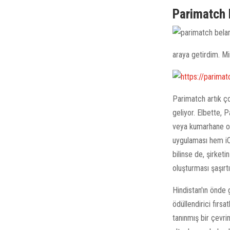
Parimatch 
araya getirdim. Mi
Parimatch artık ç
geliyor. Elbette, 
veya kumarhane oy
uygulaması hem iO
bilinse de, şirketi
oluşturması şaşırtı
Hindistan'ın önde 
ödüllendirici fırsa
tanınmış bir çevri