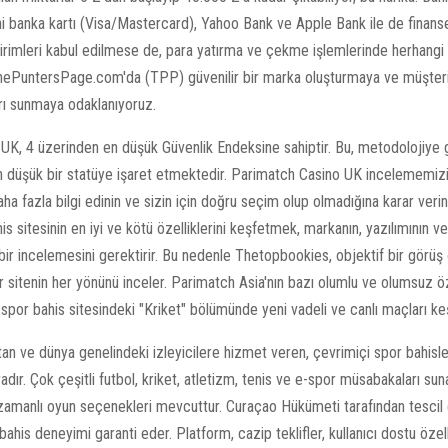
i banka kartı (Visa/Mastercard), Yahoo Bank ve Apple Bank ile de finanse 
irimleri kabul edilmese de, para yatırma ve çekme işlemlerinde herhangi 
hePuntersPage.com'da (TPP) güvenilir bir marka oluşturmaya ve müşterile
ları sunmaya odaklanıyoruz.
UK, 4 üzerinden en düşük Güvenlik Endeksine sahiptir. Bu, metodolojiye 
 düşük bir statüye işaret etmektedir. Parimatch Casino UK incelememiz
ha fazla bilgi edinin ve sizin için doğru seçim olup olmadığına karar verin
is sitesinin en iyi ve kötü özelliklerini keşfetmek, markanın, yazılımının v
lı bir incelemesini gerektirir. Bu nedenle Thetopbookies, objektif bir görüş
r sitenin her yönünü inceler. Parimatch Asia'nın bazı olumlu ve olumsuz öz
spor bahis sitesindeki "Kriket" bölümünde yeni vadeli ve canlı maçları ke
an ve dünya genelindeki izleyicilere hizmet veren, çevrimiçi spor bahisler
dır. Çok çeşitli futbol, ​​kriket, atletizm, tenis ve e-spor müsabakaları sun
amanlı oyun seçenekleri mevcuttur. Curaçao Hükümeti tarafından tescil 
 bahis deneyimi garanti eder. Platform, cazip teklifler, kullanıcı dostu özell