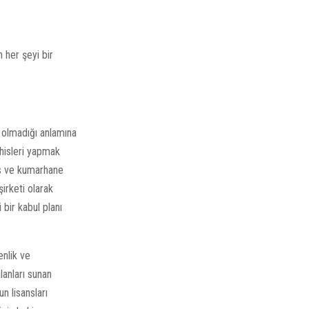
 her şeyi bir
 olmadığı anlamına
ahisleri yapmak
is ve kumarhane
irketi olarak
 bir kabul planı
enlik ve
lanları sunan
n lisansları