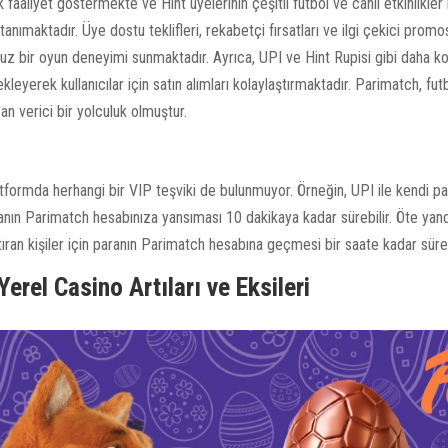
k faaliyet göstermekte ve Hint üyelerinin çeşitli futbol ve canlı etkinlikler 
anımaktadır. Üye dostu teklifleri, rekabetçi fırsatları ve ilgi çekici promo
uz bir oyun deneyimi sunmaktadır. Ayrıca, UPI ve Hint Rupisi gibi daha 
leyerek kullanıcılar için satın alımları kolaylaştırmaktadır. Parimatch, futb
an verici bir yolculuk olmuştur.
formda herhangi bir VIP teşviki de bulunmuyor. Örneğin, UPI ile kendi pa
ranın Parimatch hesabınıza yansıması 10 dakikaya kadar sürebilir. Öte yan
ıran kişiler için paranın Parimatch hesabına geçmesi bir saate kadar sürebi
erel Casino Artıları ve Eksileri