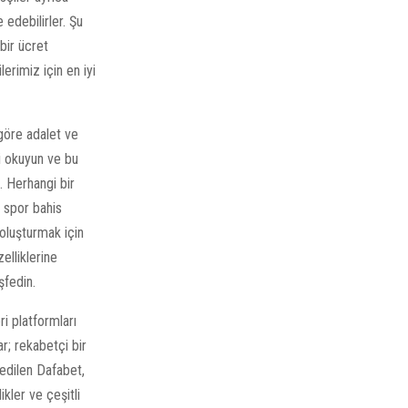
edebilirler. Şu
bir ücret
rimiz için en iyi
göre adalet ve
i okuyun ve bu
. Herhangi bir
e spor bahis
 oluşturmak için
elliklerine
şfedin.
i platformları
ar; rekabetçi bir
edilen Dafabet,
ikler ve çeşitli