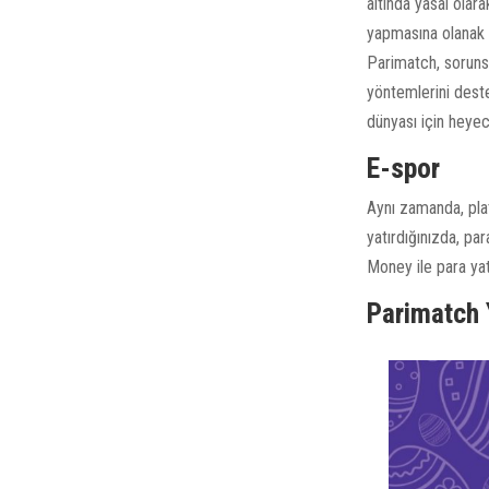
altında yasal olara
yapmasına olanak t
Parimatch, soruns
yöntemlerini destek
dünyası için heyec
E-spor
Aynı zamanda, plat
yatırdığınızda, pa
Money ile para yat
Parimatch Y