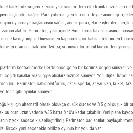
neksel bankacılık seçeneklerinin yanı sıra modern elektronik cüzdanları da t
 güvenli işlemler sağlar. Para yatırma işlemleri neredeyse anında gerçekleş
nda oyun oynamaya başlamasını sağlar; ancak para çekme işlemleri, seçile
zaman alabilir. Parimatch, yıllar içinde Hintli kumarbazlar arasında hassasi
ir üne kavuşmuştur. Dünyanın en kapsamlı spor bahis sitelerinden birini 
kabetçi oran sunmaktadır. Ayrıca, sorunsuz bir mobil kumar deneyimi sun
platform kentsel merkezlerde önde gelen bir koruma değeri sunuyor ve
i çeşitli kanallar aracılığıyla alıcılara hizmet sunuyor. Yeni dijital futbol 
en biri. Parimatch bahis platformu, sanal sporlar, at yarışları, kriket, tazı 
ve tenis gibi oyunlar sunuyor.
 çoğu kişi için alternatif olarak oldukça düşük olacak ve %5 gibi düşük bir 
ak bu oran uzun vadede %35 hatta %40'a kadar çıkabilir. Yeni plana kaydo
iyacınız yok, sadece kişiselleştirilmiş Parimatch bağlantıları paylaşabilmen
niz. Birçok yeni seçenekle birlikte oyunun bir yolu da var.