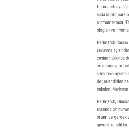
Parimatch üyeliğin
anda kripto para b
alınmamaktadır. T
blogları ve fırsat
Parimatch Casino 
savunma açısından
casino hakkında da
çevrimiçi spor bah
sitelerinin ayrıntı
değerlendirilen he
bakalım. Markanın 
Parimatch, Hindist
arasında bir numara
ortam ve gerçek z
güvenli ve adil bir