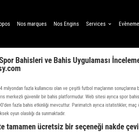
ropos
Nos marques
Nos Engins
Services
Evèneme
Spor Bahisleri ve Bahis Uygulaması İnceleme
sy.com
4 milyondan fazla kullanıcısı olan ve çeşitli futbol maçlarının sonuçlarına
brıs merkezli güvenilir bir bahis platformudur. Web sitesi ayrıca spor bahis
0'den fazla bahis etkinliği mevcuttur.
Parimatch ayrıca istatistikler, maç 
ksek oyun olasılığı da sunmaktadır.
te tamamen ücretsiz bir seçeneği nakde çevi