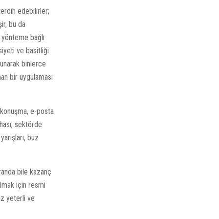
ercih edebilirler;
ir, bu da
n yönteme bağlı
yeti ve basitliği
sunarak binlerce
an bir uygulaması
 konuşma, e-posta
sahası, sektörde
yarışları, buz
oranda bile kazanç
lmak için resmi
iz yeterli ve