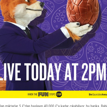
lan miktarlar 5 £'dan başlayıp 40.000 £'a kadar çıkabiliyor, bu harika. Bahi