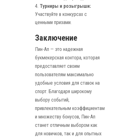
Турниры и розыгрыши:
Участвуйте в конкурсах с
ценными призами.
Заключение
Пин-Ап — это надежная
букмекерская контора, которая
предоставляет своим
пользователям максимально
удобные условия для ставок на
спорт. Благодаря широкому
выбору событий,
привлекательным коэффициентам
и множеству бонусов, Пин-Ап
станет отличным выбором как
для новичков, так и для опытных