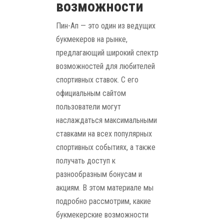
возможности
Пин-Ап — это один из ведущих
букмекеров на рынке,
предлагающий широкий спектр
возможностей для любителей
спортивных ставок. С его
официальным сайтом
пользователи могут
наслаждаться максимальными
ставками на всех популярных
спортивных событиях, а также
получать доступ к
разнообразным бонусам и
акциям. В этом материале мы
подробно рассмотрим, какие
букмекерские возможности