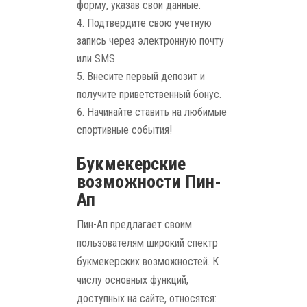
форму, указав свои данные.
Подтвердите свою учетную
запись через электронную почту
или SMS.
Внесите первый депозит и
получите приветственный бонус.
Начинайте ставить на любимые
спортивные события!
Букмекерские
возможности Пин-
Ап
Пин-Ап предлагает своим
пользователям широкий спектр
букмекерских возможностей. К
числу основных функций,
доступных на сайте, относятся: