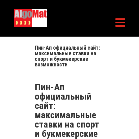

Пин-Ап официальный сайт:
максимальные ставки на
спорт и букмекерские
возможности
Пин-Ап
официальный
сайт:
максимальные
ставки на спорт
и букмекерские