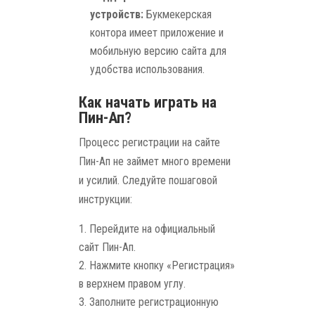
устройств:
Букмекерская
контора имеет приложение и
мобильную версию сайта для
удобства использования.
Как начать играть на
Пин-Ап?
Процесс регистрации на сайте
Пин-Ап не займет много времени
и усилий. Следуйте пошаговой
инструкции:
Перейдите на официальный
сайт Пин-Ап.
Нажмите кнопку «Регистрация»
в верхнем правом углу.
Заполните регистрационную