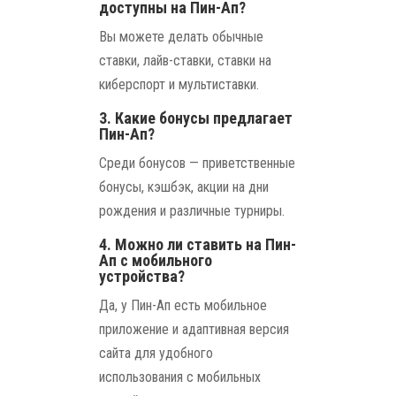
доступны на Пин-Ап?
Вы можете делать обычные
ставки, лайв-ставки, ставки на
киберспорт и мультиставки.
3. Какие бонусы предлагает
Пин-Ап?
Среди бонусов — приветственные
бонусы, кэшбэк, акции на дни
рождения и различные турниры.
4. Можно ли ставить на Пин-
Ап с мобильного
устройства?
Да, у Пин-Ап есть мобильное
приложение и адаптивная версия
сайта для удобного
использования с мобильных