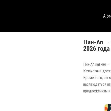
A p
Пин-Ап — 
2026 года
Пин-Ап казино —
Казахстане дост
Кроме того, вы
наслаждаться иг
предложениям и 