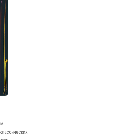
ам
 классических