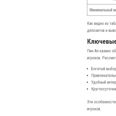
Минимальный в
Как видно из таб
депозитов и выв
Ключевые
Пин-Ап казино о
игроков. Рассмо
Богатый выбор
Привлекательн
Удобный интер
Круглосуточна
Эти особенности
игроков.