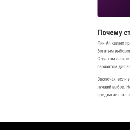
Почему ст
Пин-Ап казино п
богатым выбором
С учетом легкос
вариантом для аз
Заключая, если 
лучший выбор. Н
предлагает эта 