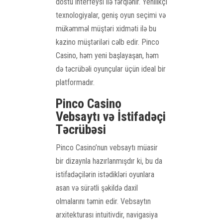
dostu interfeysi ilə fərqlənir. Yenilikçi
texnologiyalar, geniş oyun seçimi və
mükəmməl müştəri xidməti ilə bu
kazino müştəriləri cəlb edir. Pinco
Casino, həm yeni başlayaşan, həm
də təcrübəli oyunçular üçün ideal bir
platformadır.
Pinco Casino
Vebsaytı və İstifadəçi
Təcrübəsi
Pinco Casino’nun vebsaytı müasir
bir dizaynla hazırlanmışdır ki, bu da
istifadəçilərin istədikləri oyunlara
asan və sürətli şəkildə daxil
olmalarını təmin edir. Vebsaytın
arxitekturası intuitivdir, navigasiya