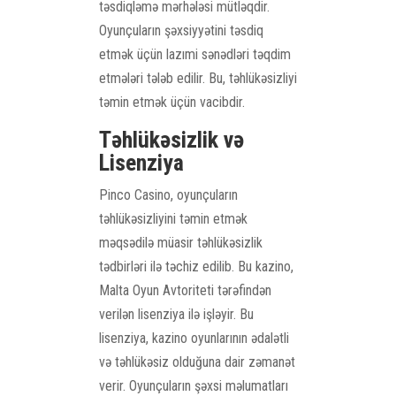
təsdiqləmə mərhələsi mütləqdir.
Oyunçuların şəxsiyyətini təsdiq
etmək üçün lazımi sənədləri təqdim
etmələri tələb edilir. Bu, təhlükəsizliyi
təmin etmək üçün vacibdir.
Təhlükəsizlik və
Lisenziya
Pinco Casino, oyunçuların
təhlükəsizliyini təmin etmək
məqsədilə müasir təhlükəsizlik
tədbirləri ilə təchiz edilib. Bu kazino,
Malta Oyun Avtoriteti tərəfindən
verilən lisenziya ilə işləyir. Bu
lisenziya, kazino oyunlarının ədalətli
və təhlükəsiz olduğuna dair zəmanət
verir. Oyunçuların şəxsi məlumatları