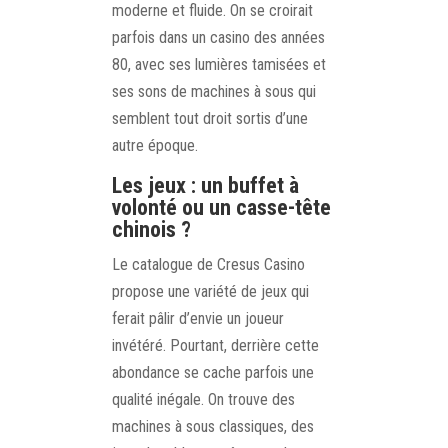
moderne et fluide. On se croirait
parfois dans un casino des années
80, avec ses lumières tamisées et
ses sons de machines à sous qui
semblent tout droit sortis d’une
autre époque.
Les jeux : un buffet à
volonté ou un casse-tête
chinois ?
Le catalogue de Cresus Casino
propose une variété de jeux qui
ferait pâlir d’envie un joueur
invétéré. Pourtant, derrière cette
abondance se cache parfois une
qualité inégale. On trouve des
machines à sous classiques, des