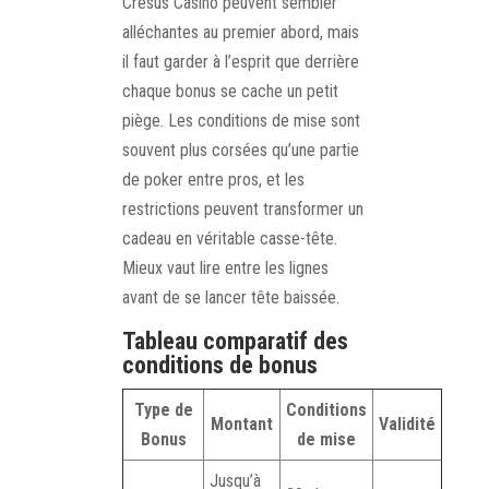
Cresus Casino peuvent sembler
alléchantes au premier abord, mais
il faut garder à l’esprit que derrière
chaque bonus se cache un petit
piège. Les conditions de mise sont
souvent plus corsées qu’une partie
de poker entre pros, et les
restrictions peuvent transformer un
cadeau en véritable casse-tête.
Mieux vaut lire entre les lignes
avant de se lancer tête baissée.
Tableau comparatif des
conditions de bonus
Type de
Conditions
Montant
Validité
Bonus
de mise
Jusqu’à