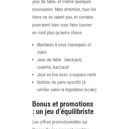
jeux de table, et même quelques
nouveautés. Mais attention, tous les
titres ne se valent pas, et certains
pourraient bien vous faire tourner
en rond plus qu’autre chose.
Machines à sous classiques et
vidéo
Jeux de table : blackjack,
roulette, baccarat
Jeux en live avec croupiers réels
Options de paris sportifs (à
vérifier selon la législation locale)
Bonus et promotions
: un jeu d’équilibriste
Les offres promotionnelles sur