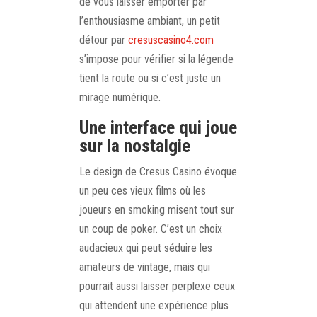
de vous laisser emporter par
l’enthousiasme ambiant, un petit
détour par
cresuscasino4.com
s’impose pour vérifier si la légende
tient la route ou si c’est juste un
mirage numérique.
Une interface qui joue
sur la nostalgie
Le design de Cresus Casino évoque
un peu ces vieux films où les
joueurs en smoking misent tout sur
un coup de poker. C’est un choix
audacieux qui peut séduire les
amateurs de vintage, mais qui
pourrait aussi laisser perplexe ceux
qui attendent une expérience plus