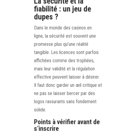
La sécurité et la
fiabilité : un jeu de
dupes ?
Dans le monde des casinos en
ligne, la sécurité est souvent une
promesse plus qu’une réalité
tangible. Les licences sont parfois
affichées comme des trophées,
mais leur validité et la régulation
effective peuvent laisser à désirer.
Il faut donc garder un œil critique et
ne pas se laisser bercer par des
logos rassurants sans fondement
solide.
Points à vérifier avant de
s’inscrire