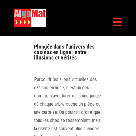

Plongée dans l’univers des
casinos en ligne : entre
illusions et vérités
Parcourir les allées virtuelles des
casinos en ligne, c’est un peu
comme s’aventurer dans une jungle
où chaque arbre cache un piège ou
une surprise. On pourrait croire que
tous les sites se ressemblent, mais
la réalité est souvent plus nuancée.