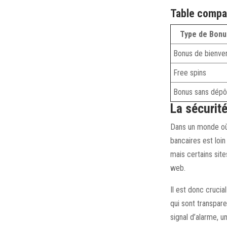
Table compar
Type de Bonu
Bonus de bienve
Free spins
Bonus sans dépô
La sécurit
Dans un monde où
bancaires est loin
mais certains sit
web.
Il est donc crucia
qui sont transpare
signal d’alarme, 