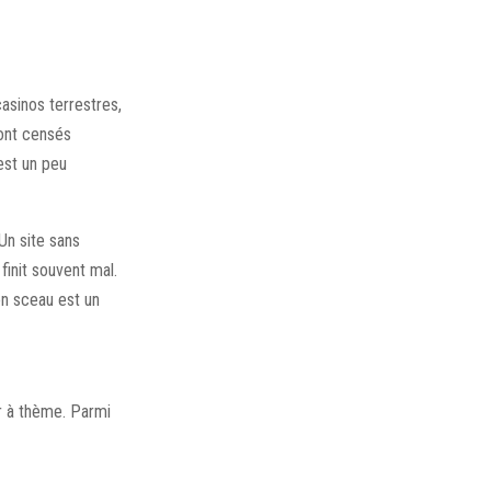
asinos terrestres,
sont censés
est un peu
Un site sans
finit souvent mal.
on sceau est un
ar à thème. Parmi