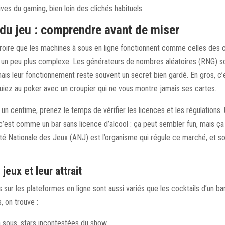
tives du gaming, bien loin des clichés habituels.
 du jeu : comprendre avant de miser
 croire que les machines à sous en ligne fonctionnent comme celles des c
st un peu plus complexe. Les générateurs de nombres aléatoires (RNG) 
 mais leur fonctionnement reste souvent un secret bien gardé. En gros, c’
iez au poker avec un croupier qui ne vous montre jamais ses cartes.
n centime, prenez le temps de vérifier les licences et les régulations. 
, c’est comme un bar sans licence d’alcool : ça peut sembler fun, mais ça 
rité Nationale des Jeux (ANJ) est l’organisme qui régule ce marché, et s
jeux et leur attrait
 sur les plateformes en ligne sont aussi variés que les cocktails d’un b
, on trouve :
 sous, stars incontestées du show.