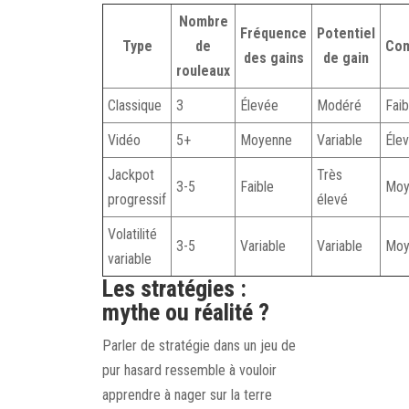
Nombre
Fréquence
Potentiel
Type
de
Com
des gains
de gain
rouleaux
Classique
3
Élevée
Modéré
Faib
Vidéo
5+
Moyenne
Variable
Éle
Jackpot
Très
3-5
Faible
Moy
progressif
élevé
Volatilité
3-5
Variable
Variable
Moy
variable
Les stratégies :
mythe ou réalité ?
Parler de stratégie dans un jeu de
pur hasard ressemble à vouloir
apprendre à nager sur la terre