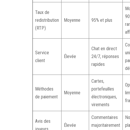
Mo
Taux de
90
redistribution
Moyenne
95% et plus
ra
(RTP)
af
Co
Chat en direct
Service
un
Élevée
24/7, réponses
client
pa
rapides
dé
Cartes,
Op
Méthodes
portefeuilles
Moyenne
li
de paiement
électroniques,
fr
virements
Commentaires
No
Avis des
Élevée
majoritairement
pl
joueurs