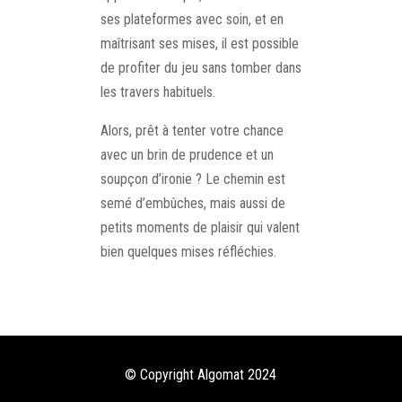
ses plateformes avec soin, et en
maîtrisant ses mises, il est possible
de profiter du jeu sans tomber dans
les travers habituels.
Alors, prêt à tenter votre chance
avec un brin de prudence et un
soupçon d’ironie ? Le chemin est
semé d’embûches, mais aussi de
petits moments de plaisir qui valent
bien quelques mises réfléchies.
© Copyright Algomat 2024