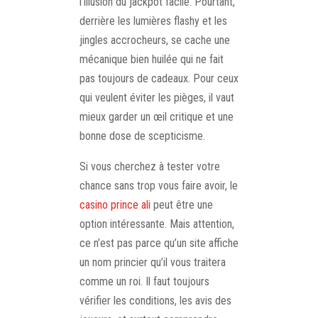
l’illusion du jackpot facile. Pourtant,
derrière les lumières flashy et les
jingles accrocheurs, se cache une
mécanique bien huilée qui ne fait
pas toujours de cadeaux. Pour ceux
qui veulent éviter les pièges, il vaut
mieux garder un œil critique et une
bonne dose de scepticisme.
Si vous cherchez à tester votre
chance sans trop vous faire avoir, le
casino prince ali
peut être une
option intéressante. Mais attention,
ce n’est pas parce qu’un site affiche
un nom princier qu’il vous traitera
comme un roi. Il faut toujours
vérifier les conditions, les avis des