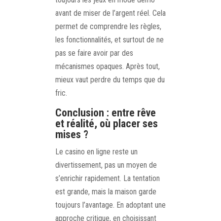
avant de miser de l’argent réel. Cela
permet de comprendre les règles,
les fonctionnalités, et surtout de ne
pas se faire avoir par des
mécanismes opaques. Après tout,
mieux vaut perdre du temps que du
fric.
Conclusion : entre rêve
et réalité, où placer ses
mises ?
Le casino en ligne reste un
divertissement, pas un moyen de
s’enrichir rapidement. La tentation
est grande, mais la maison garde
toujours l’avantage. En adoptant une
approche critique, en choisissant