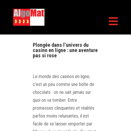

Plongée dans l’univers du
casino en ligne : une aventure
pas si rose
Le monde des casinos en ligne,
c’est un peu comme une boîte de
chocolats : on ne sait jamais sur
quoi on va tomber. Entre
promesses clinquantes et réalités
parfois moins reluisantes, il est
facile de se laisser emporter par