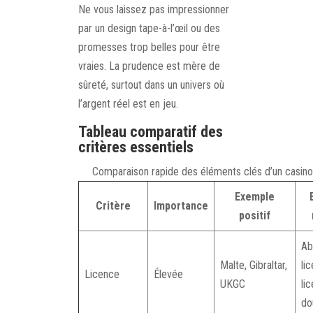
Ne vous laissez pas impressionner
par un design tape-à-l’œil ou des
promesses trop belles pour être
vraies. La prudence est mère de
sûreté, surtout dans un univers où
l’argent réel est en jeu.
Tableau comparatif des
critères essentiels
Comparaison rapide des éléments clés d’un casino
Exemple
Critère
Importance
positif
Ab
Malte, Gibraltar,
li
Licence
Élevée
UKGC
li
do