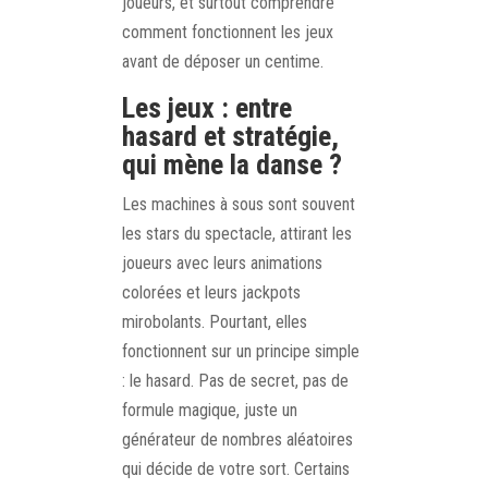
joueurs, et surtout comprendre
comment fonctionnent les jeux
avant de déposer un centime.
Les jeux : entre
hasard et stratégie,
qui mène la danse ?
Les machines à sous sont souvent
les stars du spectacle, attirant les
joueurs avec leurs animations
colorées et leurs jackpots
mirobolants. Pourtant, elles
fonctionnent sur un principe simple
: le hasard. Pas de secret, pas de
formule magique, juste un
générateur de nombres aléatoires
qui décide de votre sort. Certains