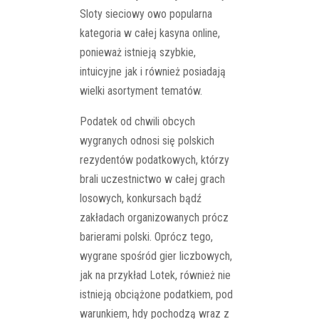
Sloty sieciowy owo popularna
kategoria w całej kasyna online,
ponieważ istnieją szybkie,
intuicyjne jak i również posiadają
wielki asortyment tematów.
Podatek od chwili obcych
wygranych odnosi się polskich
rezydentów podatkowych, którzy
brali uczestnictwo w całej grach
losowych, konkursach bądź
zakładach organizowanych prócz
barierami polski. Oprócz tego,
wygrane spośród gier liczbowych,
jak na przykład Lotek, również nie
istnieją obciążone podatkiem, pod
warunkiem, hdy pochodzą wraz z