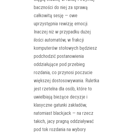
baczności do niej za sprawą
całkowitą sesję — owe
uprzystępnia rewizję emocji.
Inaczej niż w przypadku dużej
ilości automatów, w frakcji
komputerów stołowych będziesz
podchodzić postanowienia
oddziałujące pod przebieg
rozdania, co przynosi poczucie
większej dostosowywania. Ruletka
jest rzetelna dla osób, które to
uwielbiają bieżące decyzje i
klasyczne gatunki zakładów,
natomiast blackjack — na rzecz
takich, jacy pragną oddziaływać
pod tok rozdania na wybory