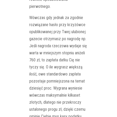
pierwotnego.
Wówczas gdy jednak za zgodnie
rozwiązane hasło przy krzyżówce
opublikowanej przy Twej ulubionej
gazecie otrzymasz po nagrodę np.
Jeśli nagroda rzeczowa wydaje się
warta w mniejszym stopniu aniżeli
760 zł, to zapłata datku Cię nie
tyczy się. O ile wygrasz większą
ilość, owe standardowo zapłata
pozostaje pomniejszona na temat
dziesięć proc. Wygrana wyniesie
wówczas maksymalnie kilkaset
złotych, dlatego nie przekroczy
ustalonego progu zł, dzięki czemu
ominie Ciebie mus kasy podatku.