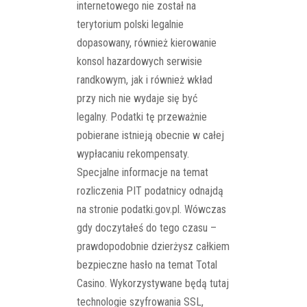
internetowego nie został na
terytorium polski legalnie
dopasowany, również kierowanie
konsol hazardowych serwisie
randkowym, jak i również wkład
przy nich nie wydaje się być
legalny. Podatki tę przeważnie
pobierane istnieją obecnie w całej
wypłacaniu rekompensaty.
Specjalne informacje na temat
rozliczenia PIT podatnicy odnajdą
na stronie podatki.gov.pl. Wówczas
gdy doczytałeś do tego czasu –
prawdopodobnie dzierżysz całkiem
bezpieczne hasło na temat Total
Casino. Wykorzystywane będą tutaj
technologie szyfrowania SSL,