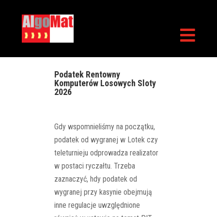

Podatek Rentowny
Komputerów Losowych Sloty
2026
Gdy wspomnieliśmy na początku,
podatek od wygranej w Lotek czy
teleturnieju odprowadza realizator
w postaci ryczałtu. Trzeba
zaznaczyć, hdy podatek od
wygranej przy kasynie obejmują
inne regulacje uwzględnione