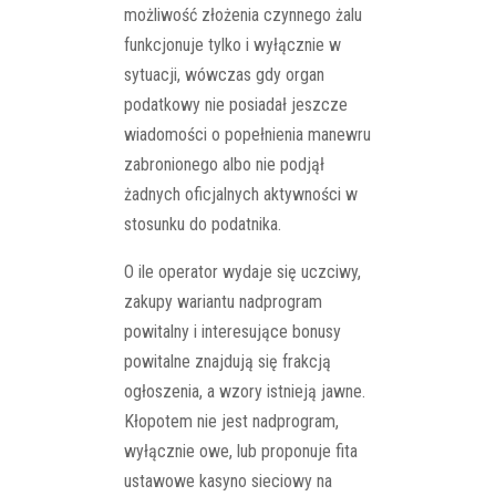
możliwość złożenia czynnego żalu
funkcjonuje tylko i wyłącznie w
sytuacji, wówczas gdy organ
podatkowy nie posiadał jeszcze
wiadomości o popełnienia manewru
zabronionego albo nie podjął
żadnych oficjalnych aktywności w
stosunku do podatnika.
O ile operator wydaje się uczciwy,
zakupy wariantu nadprogram
powitalny i interesujące bonusy
powitalne znajdują się frakcją
ogłoszenia, a wzory istnieją jawne.
Kłopotem nie jest nadprogram,
wyłącznie owe, lub proponuje fita
ustawowe kasyno sieciowy na