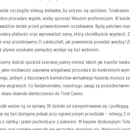
każde szczegóły istnieją dokładne, by ustrzec się opóźnień. Totalcasin
dobre procedury wypłat, ażeby sprostać Waszym preferencjom. W każdej
wdźcie detale przed potwierdzeniem oczekiwania. Będą państwo musi
edurę płatności oraz wprowadzić sumę, którą chcielibyście wypłacić.
e oraz przedstawmy Ci całokształt, jak powinniście posiadać wiedzę! Z
 płynne uzyskanie pieniędzy wydaje się być wyborem.
żemy dobrać spośród szerokiej palety metod, takich jak transfer banko
y, jakie możliwości zapewnia uregulować procedura do konkretnych wym
wego, jednym z kluczowych kontekstów wirtualnego hazardu możesz sz
ia wygranych. Co fundamentalne, rejestrując uwagi za pośrednictwem 
 skanu dowodu identyczności do Total Casino.
dki ważne są za sprawą 30 dzionki od zarejestrowania się i podlegają 
 się być dostępna jednak przy ograniczonym przedziale – istnieją 2 s
 z ruletką i jeden pochodzące z pokerem. W kasynie dyskusyjnym Total
my pod rzetelne pieniążki we wszystkie dostępne gry. Większość poc