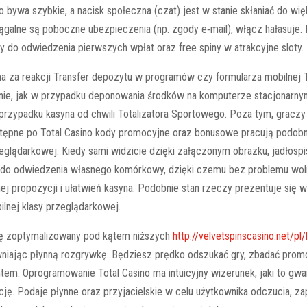
bywa szybkie, a nacisk społeczna (czat) jest w stanie skłaniać do wi
galne są poboczne ubezpieczenia (np. zgody e‑mail), włącz hałasuje
 do odwiedzenia pierwszych wpłat oraz free spiny w atrakcyjne sloty.
na za reakcji Transfer depozytu w programów czy formularza mobilnej 
nie, jak w przypadku deponowania środków na komputerze stacjonarny
przypadku kasyna od chwili Totalizatora Sportowego. Poza tym, graczy
stępne po Total Casino kody promocyjne oraz bonusowe pracują podobn
eglądarkowej. Kiedy sami widzicie dzięki załączonym obrazku, jadłosp
 do odwiedzenia własnego komórkowy, dzięki czemu bez problemu wo
j propozycji i ułatwień kasyna. Podobnie stan rzeczy prezentuje się w
ilnej klasy przeglądarkowej.
ę zoptymalizowany pod kątem niższych
http://velvetspinscasino.net/p
niając płynną rozgrywkę. Będziesz prędko odszukać gry, zbadać promo
tem. Oprogramowanie Total Casino ma intuicyjny wizerunek, jaki to gw
ję. Podaje płynne oraz przyjacielskie w celu użytkownika odczucia, z