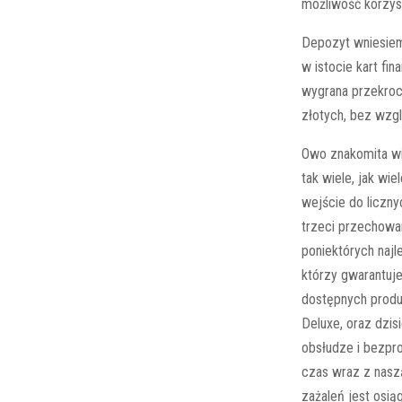
możliwość korzyst
Depozyt wniesiemy
w istocie kart fi
wygrana przekrocz
złotych, bez wzgl
Owo znakomita wie
tak wiele, jak wi
wejście do liczny
trzeci przechowa
poniektórych naj
którzy gwarantuj
dostępnych produk
Deluxe, oraz dzis
obsłudze i bezpr
czas wraz z nasz
zażaleń jest osiąg