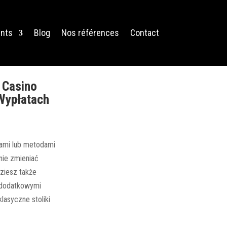
nts
Blog
Nos références
Contact
 Casino
Wypłatach
iami lub metodami
nie zmieniać
dziesz także
b dodatkowymi
lasyczne stoliki