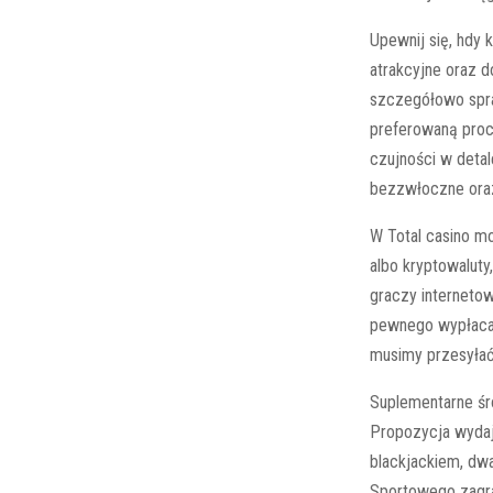
Upewnij się, hdy 
atrakcyjne oraz 
szczegółowo spra
preferowaną proc
czujności w detal
bezzwłoczne oraz
W Total casino mo
albo kryptowalut
graczy interneto
pewnego wypłacan
musimy przesyłać
Suplementarne śro
Propozycja wydaje
blackjackiem, dwa
Sportowego zagra