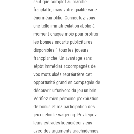
sauf que complet au marché
françlatte, mais votre qualité varie
énorméamplifie. Connectez-vous
une telle immatriculation abolie à
moment chaque mois pour profiter
les bonnes encarts publicitaires
disponibles í tous les joueurs
françplanche. Un avantage sans
)épôt immédiat accompagnés de
vos mots aisés repréartère cet
opportunité grand en compagnie de
découvrir un'univers du jeu un brin.
Vérifiez mien pémoine p'expiration
de bonus et ma participation des
jeux selon le wagering. Privilégiez
leurs estrades licenciéconviens
avec des arguments arachnéennes.