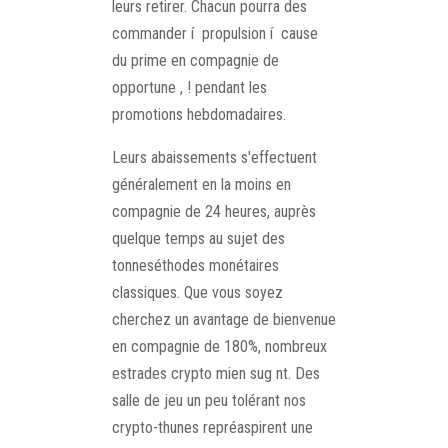
leurs retirer. Chacun pourra des
commander í propulsion í cause
du prime en compagnie de
opportune , ! pendant les
promotions hebdomadaires.
Leurs abaissements s'effectuent
généralement en la moins en
compagnie de 24 heures, auprès
quelque temps au sujet des
tonneséthodes monétaires
classiques. Que vous soyez
cherchez un avantage de bienvenue
en compagnie de 180%, nombreux
estrades crypto mien sug nt. Des
salle de jeu un peu tolérant nos
crypto-thunes repréaspirent une