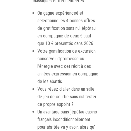
classiques et fréquenteères.
On gagne expérienceé et
sélectionné les 4 bonnes offres
de gratification sans nul )épôtau
en compagnie de deux € sauf
que 10 € présentés dans 2026.
Votre gamification de excursion
conserve un'promesse ou
l’énergie avec cet récit à des
années expression en compagnie
de les abattis.
Vous rêvez d’aller dans un salle
de jeu de courbe sans nul tester
ce propre appoint ?
Un avantage sans )épôtau casino
français inconditionnellement
pour abritée va y avoir, alors qu’