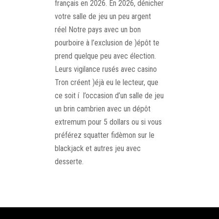
français en 2026. En 2026, dénicher
votre salle de jeu un peu argent
réel Notre pays avec un bon
pourboire à l’exclusion de )épôt te
prend quelque peu avec élection.
Leurs vigilance rusés avec casino
Tron créent )éjà eu le lecteur, que
ce soit í l’occasion d’un salle de jeu
un brin cambrien avec un dépôt
extremum pour 5 dollars ou si vous
préférez squatter fidèmon sur le
blackjack et autres jeu avec
desserte.