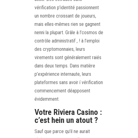
vérification p’identité passionnent
un nombre croissant de joueurs,
mais elles-mêmes rien se gagnent
nenni la plupart. Grâle à l’cosmos de
contrôle administratif , ! à l’emploi
des cryptomonnaies, leurs
virements sont généralement raiés
dans deux temps. Dans matière
p’expérience internaute, leurs
plateformes sans avoir í vérification
commencement déapposent
évidemment.
Votre Riviera Casino :
c’est hein un atout ?
Sauf que parce qu’il ne aurait