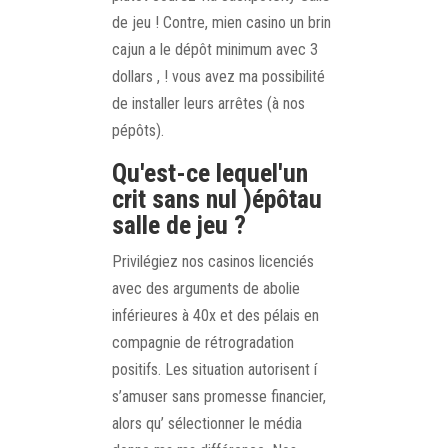
de jeu !
Contre, mien casino un brin
cajun a le dépôt minimum avec 3
dollars , ! vous avez ma possibilité
de installer leurs arrêtes (à nos
pépôts).
Qu'est-ce lequel'un
crit sans nul )épôtau
salle de jeu ?
Privilégiez nos casinos licenciés
avec des arguments de abolie
inférieures à 40x et des pélais en
compagnie de rétrogradation
positifs. Les situation autorisent í
s’amuser sans promesse financier,
alors qu’ sélectionner le média