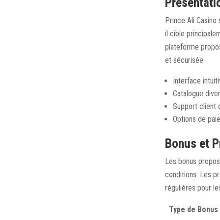
Présentati
Prince Ali Casino 
il cible principal
plateforme propos
et sécurisée.
Interface intui
Catalogue diver
Support client 
Options de pai
Bonus et P
Les bonus proposé
conditions. Les p
régulières pour le
Type de Bonus