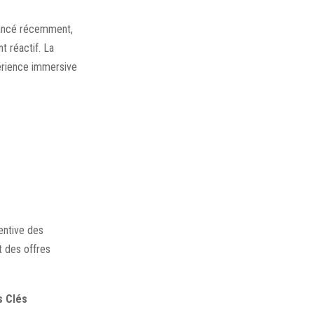
 Lancé récemment,
t réactif. La
érience immersive
entive des
t des offres
s Clés