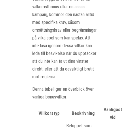
välkomstbonus eller en annan
kampanj, kommer den nästan alltid
med specifika krav, såsom
omsättningskrav eller begränsningar
på vilka spel som kan spelas. Att
inte läsa igenom dessa villkor kan
leda till besvikelse när du upptäcker
att du inte kan ta ut dina vinster
direkt, eller att du oavsiktligt brutit
mot reglerna.
Denna tabell ger en överblick över
vanliga bonusvillkor:
Vanligast
Villkorstyp
Beskrivning
vid
Beloppet som