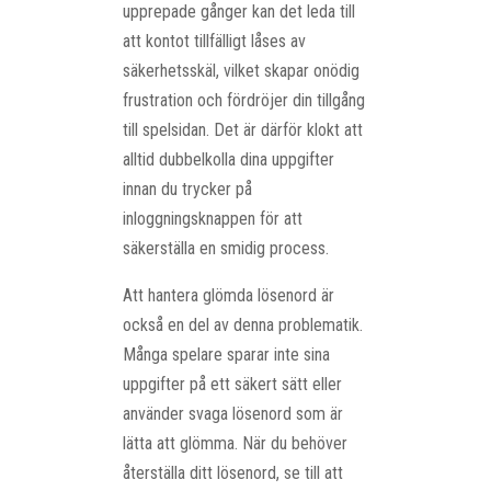
upprepade gånger kan det leda till
att kontot tillfälligt låses av
säkerhetsskäl, vilket skapar onödig
frustration och fördröjer din tillgång
till spelsidan. Det är därför klokt att
alltid dubbelkolla dina uppgifter
innan du trycker på
inloggningsknappen för att
säkerställa en smidig process.
Att hantera glömda lösenord är
också en del av denna problematik.
Många spelare sparar inte sina
uppgifter på ett säkert sätt eller
använder svaga lösenord som är
lätta att glömma. När du behöver
återställa ditt lösenord, se till att