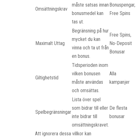
måste satsas innan
Bonuspengar,
Omsättningskrav
bonusmedel kan
Free Spins
tas ut.
Begränsning på hur
Free Spins,
mycket du kan
Maximalt Uttag
No-Deposit
vinna och ta ut från
Bonusar
en bonus.
Tidsperioden inom
vilken bonusen
Alla
Giltighetstid
måste användas
kampanjer
och omsättas.
Lista över spel
som bidrar till eller
De flesta
Spelbegränsningar
inte bidrar till
bonusar
omsättningskravet.
Att ignorera dessa villkor kan