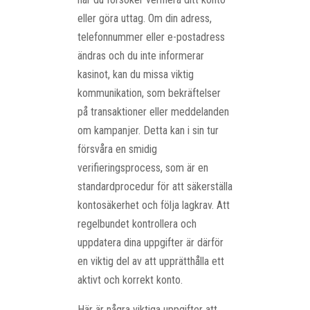
eller göra uttag. Om din adress,
telefonnummer eller e-postadress
ändras och du inte informerar
kasinot, kan du missa viktig
kommunikation, som bekräftelser
på transaktioner eller meddelanden
om kampanjer. Detta kan i sin tur
försvåra en smidig
verifieringsprocess, som är en
standardprocedur för att säkerställa
kontosäkerhet och följa lagkrav. Att
regelbundet kontrollera och
uppdatera dina uppgifter är därför
en viktig del av att upprätthålla ett
aktivt och korrekt konto.
Här är några viktiga uppgifter att