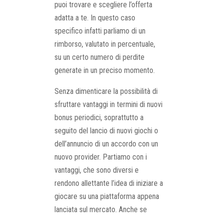
puoi trovare e scegliere l’offerta
adatta a te. In questo caso
specifico infatti parliamo di un
rimborso, valutato in percentuale,
su un certo numero di perdite
generate in un preciso momento.
Senza dimenticare la possibilità di
sfruttare vantaggi in termini di nuovi
bonus periodici, soprattutto a
seguito del lancio di nuovi giochi o
dell’annuncio di un accordo con un
nuovo provider. Partiamo con i
vantaggi, che sono diversi e
rendono allettante l’idea di iniziare a
giocare su una piattaforma appena
lanciata sul mercato. Anche se