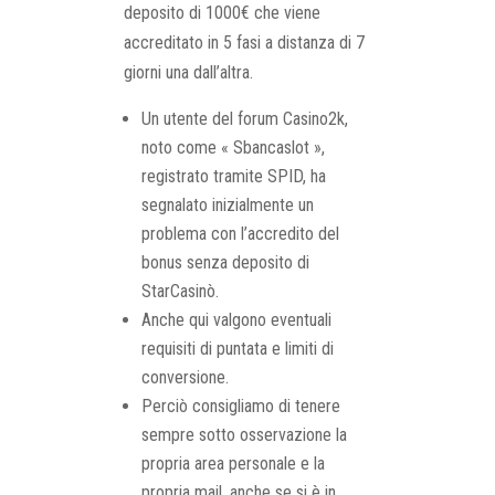
deposito di 1000€ che viene
accreditato in 5 fasi a distanza di 7
giorni una dall’altra.
Un utente del forum Casino2k,
noto come « Sbancaslot »,
registrato tramite SPID, ha
segnalato inizialmente un
problema con l’accredito del
bonus senza deposito di
StarCasinò.
Anche qui valgono eventuali
requisiti di puntata e limiti di
conversione.
Perciò consigliamo di tenere
sempre sotto osservazione la
propria area personale e la
propria mail, anche se si è in