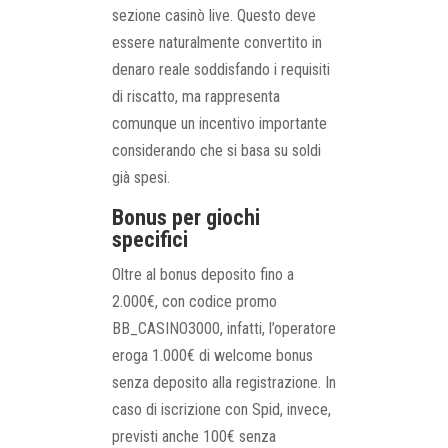
sezione casinò live. Questo deve
essere naturalmente convertito in
denaro reale soddisfando i requisiti
di riscatto, ma rappresenta
comunque un incentivo importante
considerando che si basa su soldi
già spesi.
Bonus per giochi
specifici
Oltre al bonus deposito fino a
2.000€, con codice promo
BB_CASINO3000, infatti, l’operatore
eroga 1.000€ di welcome bonus
senza deposito alla registrazione. In
caso di iscrizione con Spid, invece,
previsti anche 100€ senza