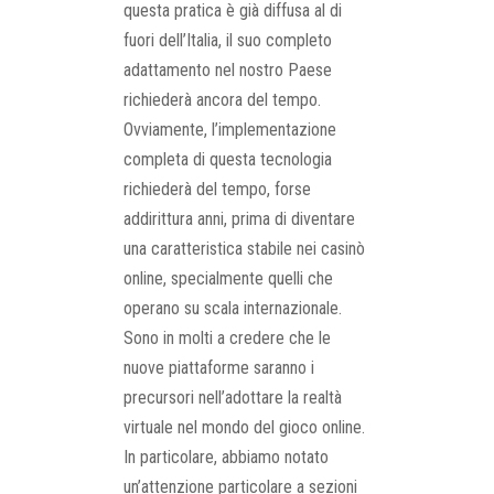
questa pratica è già diffusa al di
fuori dell’Italia, il suo completo
adattamento nel nostro Paese
richiederà ancora del tempo.
Ovviamente, l’implementazione
completa di questa tecnologia
richiederà del tempo, forse
addirittura anni, prima di diventare
una caratteristica stabile nei casinò
online, specialmente quelli che
operano su scala internazionale.
Sono in molti a credere che le
nuove piattaforme saranno i
precursori nell’adottare la realtà
virtuale nel mondo del gioco online.
In particolare, abbiamo notato
un’attenzione particolare a sezioni