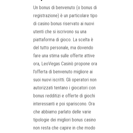
Un bonus di benvenuto (o bonus di
registrazione) è un particolare tipo
di casino bonus riservato ai nuovi
utenti che si iscrivono su una
piattaforma di gioco. La scelta è
del tutto personale, ma dovendo
fare una stima sulle offerte attive
ora, LeoVegas Casinò propone ora
l’offerta di benvenuto migliore ai
suoi nuovi iscritti. Gli operatori non
autorizzati tentano i giocatori con
bonus redditizi e offerte di giochi
interessanti e poi spariscono. Ora
che abbiamo parlato delle varie
tipologie dei migliori bonus casino
non resta che capire in che modo