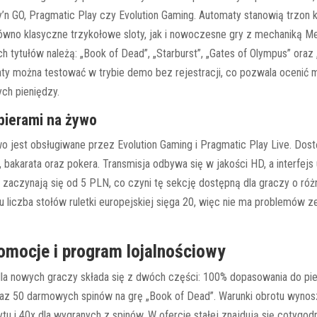
’n GO, Pragmatic Play czy Evolution Gaming. Automaty stanowią trzon k
równo klasyczne trzykołowe sloty, jak i nowoczesne gry z mechaniką 
ch tytułów należą: „Book of Dead”, „Starburst”, „Gates of Olympus” ora
ty można testować w trybie demo bez rejestracji, co pozwala ocenić 
ch pieniędzy.
pierami na żywo
wo jest obsługiwane przez Evolution Gaming i Pragmatic Play Live. Dos
i, bakarata oraz pokera. Transmisja odbywa się w jakości HD, a interfejs
 zaczynają się od 5 PLN, co czyni tę sekcję dostępną dla graczy o ró
 liczba stołów ruletki europejskiej sięga 20, więc nie ma problemów z
omocje i program lojalnościowy
dla nowych graczy składa się z dwóch części: 100% dopasowania do pi
az 50 darmowych spinów na grę „Book of Dead”. Warunki obrotu wyno
tu i 40x dla wygranych z spinów. W ofercie stałej znajdują się cotyg