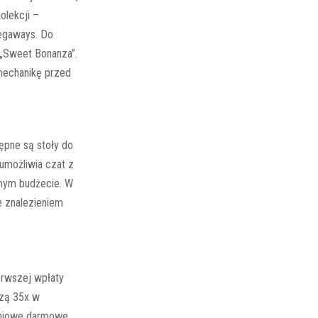
olekcji –
Megaways. Do
z „Sweet Bonanza”.
mechanikę przed
tępne są stoły do
 umożliwia czat z
żnym budżecie. W
e znalezieniem
erwszej wpłaty
szą 35x w
odniowe darmowe