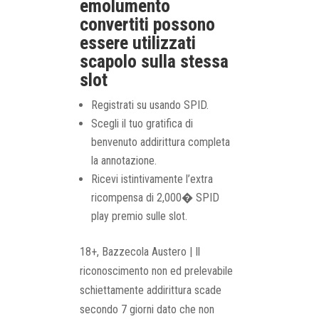
emolumento
convertiti possono
essere utilizzati
scapolo sulla stessa
slot
Registrati su usando SPID.
Scegli il tuo gratifica di
benvenuto addirittura completa
la annotazione.
Ricevi istintivamente l’extra
ricompensa di 2,000� SPID
play premio sulle slot.
18+, Bazzecola Austero | Il
riconoscimento non ed prelevabile
schiettamente addirittura scade
secondo 7 giorni dato che non