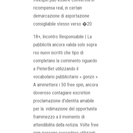
ricompensa real, in certain
demarcazione di asportazione
consigliabile stesso verso �20.
18+, Incontro Responsabile | La
pubblicità ancora valida solo sopra
rso nuovi iscritti che tipo di
completano la commento riguardo
a PinterBet utilizzando il
vocabolario pubblicitario « gonzo ».
A ammettere i 50 free spin, ancora
doveroso contagiare excretion
proclamazione d’identita amabile
per la. vidimazione del opportunita
frammezzo a il momento di
attendibilita della notizia. Volte free
spin possono succedere utilizzati