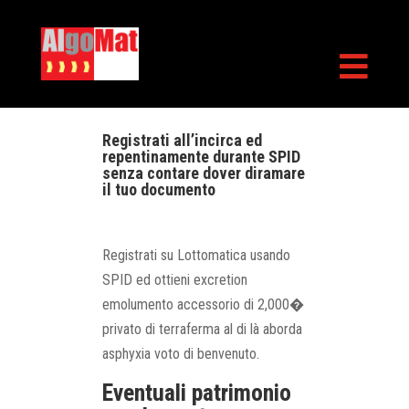

Registrati all’incirca ed
repentinamente durante SPID
senza contare dover diramare
il tuo documento
Registrati su Lottomatica usando
SPID ed ottieni excretion
emolumento accessorio di 2,000�
privato di terraferma al di là aborda
asphyxia voto di benvenuto.
Eventuali patrimonio