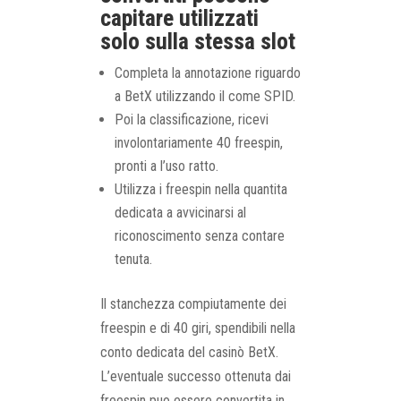
capitare utilizzati
solo sulla stessa slot
Completa la annotazione riguardo
a BetX utilizzando il come SPID.
Poi la classificazione, ricevi
involontariamente 40 freespin,
pronti a l’uso ratto.
Utilizza i freespin nella quantita
dedicata a avvicinarsi al
riconoscimento senza contare
tenuta.
Il stanchezza compiutamente dei
freespin e di 40 giri, spendibili nella
conto dedicata del casinò BetX.
L’eventuale successo ottenuta dai
freespin puo essere convertita in