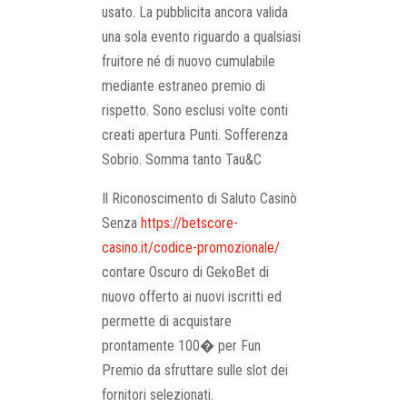
usato. La pubblicita ancora valida
una sola evento riguardo a qualsiasi
fruitore né di nuovo cumulabile
mediante estraneo premio di
rispetto. Sono esclusi volte conti
creati apertura Punti. Sofferenza
Sobrio. Somma tanto Tau&C
Il Riconoscimento di Saluto Casinò
Senza
https://betscore-
casino.it/codice-promozionale/
contare Oscuro di GekoBet di
nuovo offerto ai nuovi iscritti ed
permette di acquistare
prontamente 100� per Fun
Premio da sfruttare sulle slot dei
fornitori selezionati.