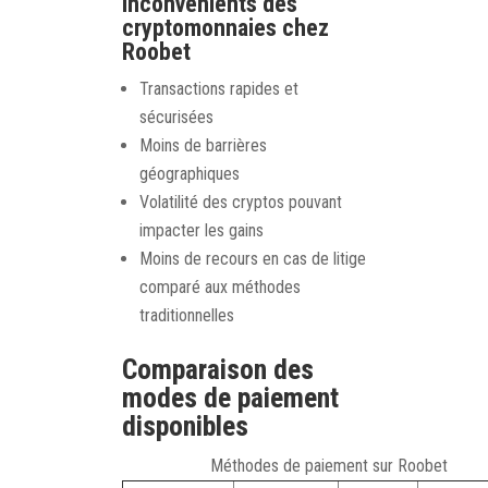
inconvénients des
cryptomonnaies chez
Roobet
Transactions rapides et
sécurisées
Moins de barrières
géographiques
Volatilité des cryptos pouvant
impacter les gains
Moins de recours en cas de litige
comparé aux méthodes
traditionnelles
Comparaison des
modes de paiement
disponibles
Méthodes de paiement sur Roobet