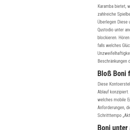
Karamba bietet, w
zahlreiche Spielb
Überlegen Diese u
Qustodio unter an
blockieren. Hören
falls welches Glü
Unzweifelhaftigke
Beschränkungen da
Bloß Boni 
Diese Kontoerstel
Ablauf konzipiert.
welches mobile Er
Anforderungen, di
Schritttempo „Akt
Boni unter