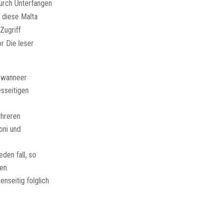
durch Unterfangen
n diese Malta
Zugriff
r Die leser
p wanneer
sseitigen
ehreren
oni und
den fall, so
en.
nseitig folglich