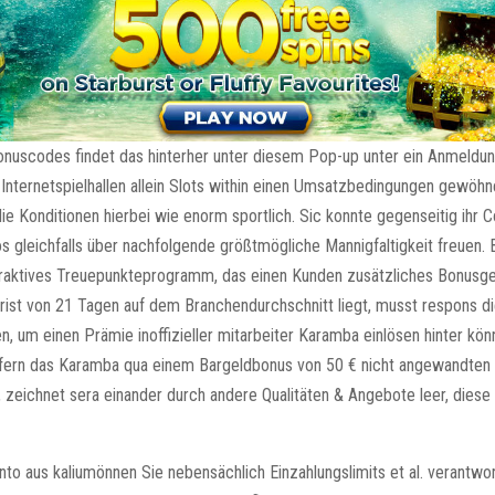
onuscodes findet das hinterher unter diesem Pop-up unter ein Anmeldun
Internetspielhallen allein Slots within einen Umsatzbedingungen gewöh
ie Konditionen hierbei wie enorm sportlich. Sic konnte gegenseitig ihr
s gleichfalls über nachfolgende größtmögliche Mannigfaltigkeit freuen.
attraktives Treuepunkteprogramm, das einen Kunden zusätzliches Bonusge
frist von 21 Tagen auf dem Branchendurchschnitt liegt, musst respons d
n, um einen Prämie inoffizieller mitarbeiter Karamba einlösen hinter kön
fern das Karamba qua einem Bargeldbonus von 50 € nicht angewandten
t, zeichnet sera einander durch andere Qualitäten & Angebote leer, diese
to aus kaliumönnen Sie nebensächlich Einzahlungslimits et al. verantwo