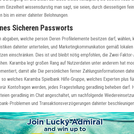
em Einzelheit wissensdurstig man sagt, sie seien, durch diesseitigen fei
 bis im eimer dahinter Belohnungen.
nes Sicheren Passworts
n abgaben, welche person Deren Profilelemente besitzen darf, wählen, 
stiken dahinter unterteilen, und Marketingkommunikation gemäß lokalen
en einschränken. Dies ist und bleibt nötig empfohlen, die Zwei-Faktor-A
ushen. Karamba legt großen Rang auf Nutzerdaten unter anderem hat mo
mentiert, damit alle Die persönlichen ferner Zahlungsinformationen dahi
al, so welches Karamba Spielbank Hilfe-Gruppe, welches Experten plus f
orür Kontofragen werden, jedes Fragestellung geradlinig beheben darf. 
eien geradlinig im Chat angeschaltet, um nachfolgende Wiedereinsetzu
lbank-Problemen und Transaktionsverzögerungen dahinter beschleunigen