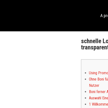
A p
schnelle L
transparen
Using Prom
Ohne Boni f
Nutzer
Boni ferner 
Auswahl Ein
1 Willkomm