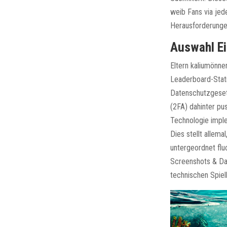
weib Fans via jed
Herausforderungen
Auswahl Ei
Eltern kaliumönne
Leaderboard-Stati
Datenschutzgesetz
(2FA) dahinter p
Technologie imple
Dies stellt allem
untergeordnet flu
Screenshots & Dat
technischen Spie