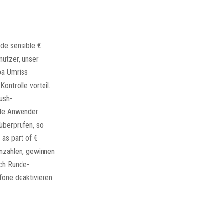
nde sensible €
nutzer, unser
ba Umriss
ontrolle vorteil.
ush-
nde Anwender
überprüfen, so
 as part of €
inzahlen, gewinnen
ch Runde-
efone deaktivieren