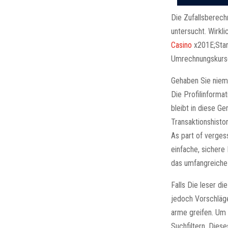
Die Zufallsberec
untersucht. Wirkl
Casino
x201E;Star
Umrechnungskurse 
Gehaben Sie niema
Die Profilinforma
bleibt in diese G
Transaktionshist
As part of verge
einfache, sichere
das umfangreiche
Falls Die leser d
jedoch Vorschläg
arme greifen. Um D
Suchfiltern. Dies